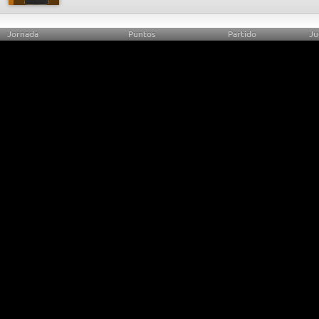
Jornada
Puntos
Partido
Ju