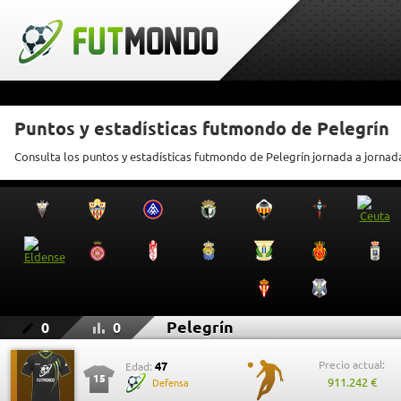
Puntos y estadísticas futmondo de Pelegrín
Consulta los puntos y estadísticas futmondo de Pelegrín jornada a jornad
Pelegrín
0
0
Precio actual:
47
Edad:
15
911.242 €
Defensa