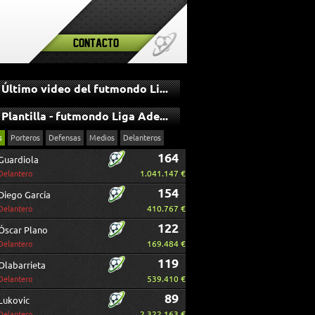
Contacto
Último video del futmondo Liga Adelante
Plantilla - futmondo Liga Adelante
s
Porteros
Defensas
Medios
Delanteros
164
Guardiola
1.041.147 €
Delantero
154
Diego García
410.767 €
Delantero
122
Óscar Plano
169.484 €
Delantero
119
Olabarrieta
539.410 €
Delantero
89
Lukovic
2.322.163 €
Delantero