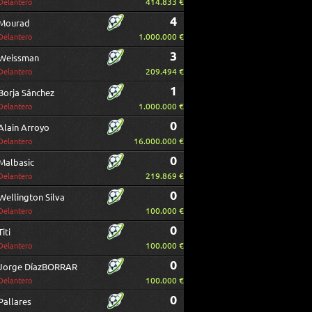
414.833 €
Delantero
4
Mourad
1.000.000 €
Delantero
3
Weissman
209.494 €
Delantero
1
Borja Sánchez
1.000.000 €
Delantero
0
Alain Arroyo
16.000.000 €
Delantero
0
Malbasic
219.869 €
Delantero
0
Wellington Silva
100.000 €
Delantero
0
Titi
100.000 €
Delantero
0
Jorge DíazBORRAR
100.000 €
Delantero
0
Pallares