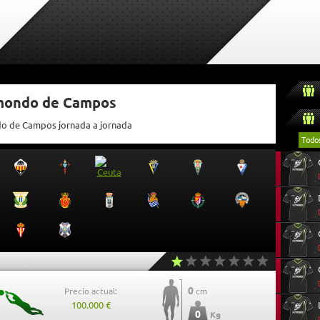
tmondo de Campos
ndo de Campos jornada a jornada
Todo
0
Precio actual:
cm
100.000 €
0
Kg