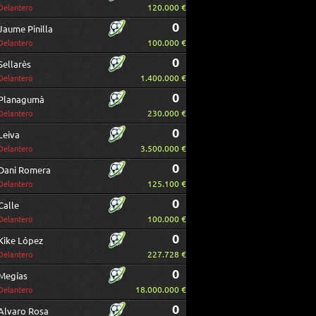
120.000 €
Delantero
0
Jaume Pinilla
100.000 €
Delantero
0
Sellarès
1.400.000 €
Delantero
0
Planagumà
230.000 €
Delantero
0
Leiva
3.500.000 €
Delantero
0
Dani Romera
125.100 €
Delantero
0
Calle
100.000 €
Delantero
0
Kike López
227.728 €
Delantero
0
Megías
18.000.000 €
Delantero
0
Alvaro Rosa