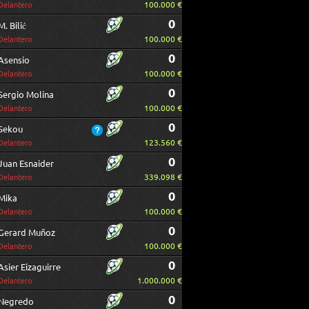
100.000 €
Delantero
0
M. Bilić
100.000 €
Delantero
0
Asensio
100.000 €
Delantero
0
Sergio Molina
100.000 €
Delantero
0
Sekou
123.560 €
Delantero
0
Juan Esnaider
339.098 €
Delantero
0
Mika
100.000 €
Delantero
0
Gerard Muñoz
100.000 €
Delantero
0
Asier Eizaguirre
1.000.000 €
Delantero
0
Negredo