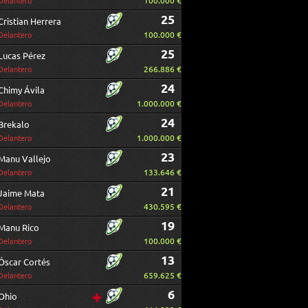
100.000 €
Delantero
25
Cristian Herrera
100.000 €
Delantero
25
Lucas Pérez
266.886 €
Delantero
24
Chimy Ávila
1.000.000 €
Delantero
24
Brekalo
1.000.000 €
Delantero
23
Manu Vallejo
133.646 €
Delantero
21
Jaime Mata
430.595 €
Delantero
19
Manu Rico
100.000 €
Delantero
13
Óscar Cortés
659.625 €
Delantero
6
Ohio