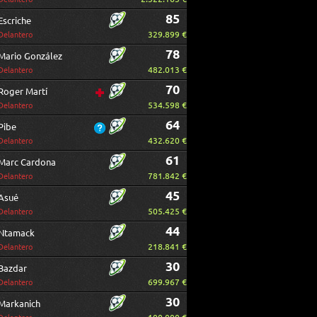
85
Escriche
329.899 €
Delantero
78
Mario González
482.013 €
Delantero
70
Roger Martí
534.598 €
Delantero
64
Pibe
432.620 €
Delantero
61
Marc Cardona
781.842 €
Delantero
45
Asué
505.425 €
Delantero
44
Ntamack
218.841 €
Delantero
30
Bazdar
699.967 €
Delantero
30
Markanich