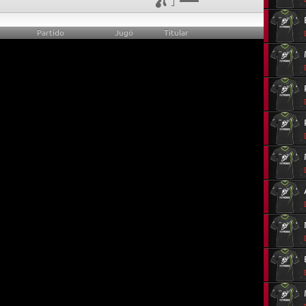
Partido
Jugó
Titular
0