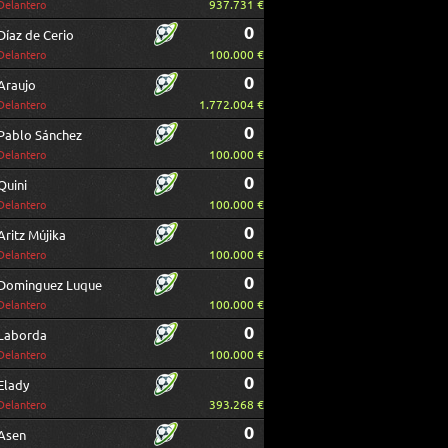
937.731 €
Delantero
0
Díaz de Cerio
100.000 €
Delantero
0
Araujo
1.772.004 €
Delantero
0
Pablo Sánchez
100.000 €
Delantero
0
Quini
100.000 €
Delantero
0
Aritz Mújika
100.000 €
Delantero
0
Dominguez Luque
100.000 €
Delantero
0
Laborda
100.000 €
Delantero
0
Elady
393.268 €
Delantero
0
Asen