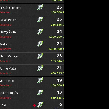
100.000 €
Delantero
25
Cristian Herrera
100.000 €
Delantero
25
Lucas Pérez
266.886 €
Delantero
24
Chimy Ávila
1.000.000 €
Delantero
24
Brekalo
1.000.000 €
Delantero
23
Manu Vallejo
133.646 €
Delantero
21
Jaime Mata
430.595 €
Delantero
19
Manu Rico
100.000 €
Delantero
13
Óscar Cortés
659.625 €
Delantero
6
Ohio