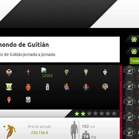
mondo de Guitián
o de Guitián jornada a jornada
Todo
182
Precio actual:
cm
250.136 €
74
Kg