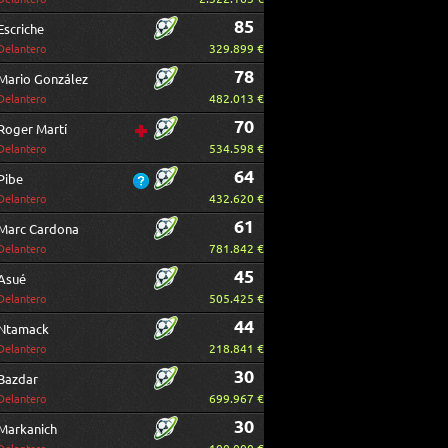
85
Escriche
329.899 €
Delantero
78
Mario González
482.013 €
Delantero
70
Roger Martí
534.598 €
Delantero
64
Pibe
432.620 €
Delantero
61
Marc Cardona
781.842 €
Delantero
45
Asué
505.425 €
Delantero
44
Ntamack
218.841 €
Delantero
30
Bazdar
699.967 €
Delantero
30
Markanich