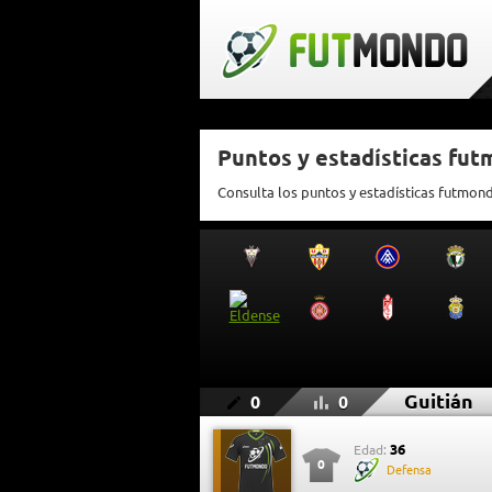
Puntos y estadísticas fut
Consulta los puntos y estadísticas futmond
Guitián
0
0
36
Edad:
0
Defensa