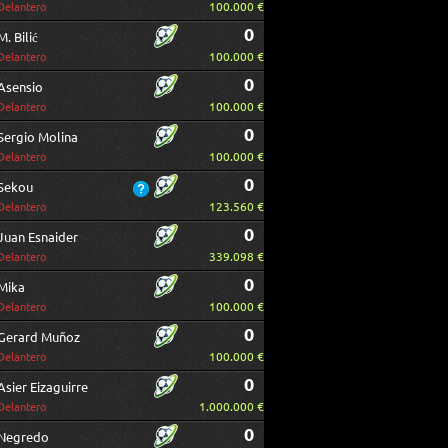
100.000 €
Delantero
0
M. Bilić
100.000 €
Delantero
0
Asensio
100.000 €
Delantero
0
Sergio Molina
100.000 €
Delantero
0
Sekou
123.560 €
Delantero
0
Juan Esnaider
339.098 €
Delantero
0
Mika
100.000 €
Delantero
0
Gerard Muñoz
100.000 €
Delantero
0
Asier Eizaguirre
1.000.000 €
Delantero
0
Negredo