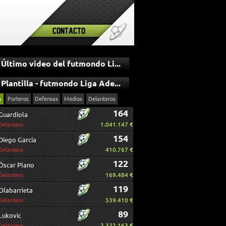
Contacto
Último video del futmondo Liga Adelante
Plantilla - futmondo Liga Adelante
s
Porteros
Defensas
Medios
Delanteros
164
Guardiola
1.041.147 €
Delantero
154
Diego García
410.767 €
Delantero
122
Óscar Plano
169.484 €
Delantero
119
Olabarrieta
539.410 €
Delantero
89
Lukovic
2.322.163 €
Delantero