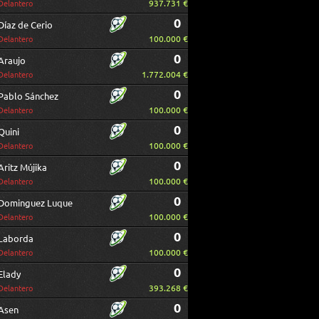
937.731 €
Delantero
0
Díaz de Cerio
100.000 €
Delantero
0
Araujo
1.772.004 €
Delantero
0
Pablo Sánchez
100.000 €
Delantero
0
Quini
100.000 €
Delantero
0
Aritz Mújika
100.000 €
Delantero
0
Dominguez Luque
100.000 €
Delantero
0
Laborda
100.000 €
Delantero
0
Elady
393.268 €
Delantero
0
Asen