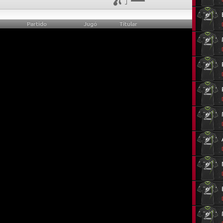
Partido
Jugó
Titular
0