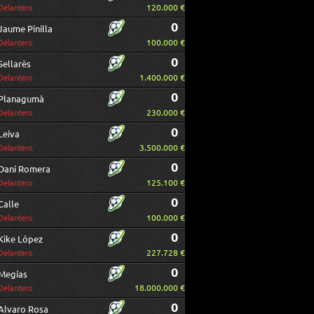
120.000 €
Delantero
0
Jaume Pinilla
100.000 €
Delantero
0
Sellarès
1.400.000 €
Delantero
0
Planagumà
230.000 €
Delantero
0
Leiva
3.500.000 €
Delantero
0
Dani Romera
125.100 €
Delantero
0
Calle
100.000 €
Delantero
0
Kike López
227.728 €
Delantero
0
Megías
18.000.000 €
Delantero
0
Alvaro Rosa