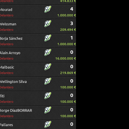
414.833 €
Delantero
4
Mourad
1.000.000 €
Delantero
3
Weissman
209.494 €
Delantero
1
Borja Sánchez
1.000.000 €
Delantero
0
Alain Arroyo
16.000.000 €
Delantero
0
Malbasic
219.869 €
Delantero
0
Wellington Silva
100.000 €
Delantero
0
Titi
100.000 €
Delantero
0
Jorge DíazBORRAR
100.000 €
Delantero
0
Pallares