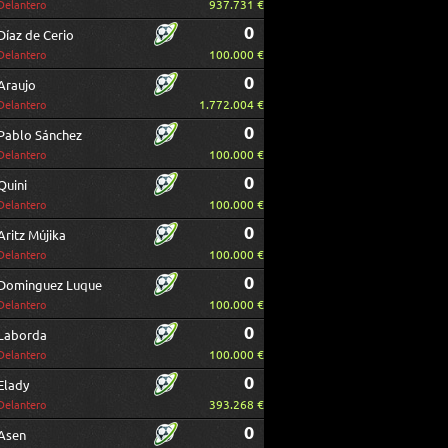
937.731 €
Delantero
0
Díaz de Cerio
100.000 €
Delantero
0
Araujo
1.772.004 €
Delantero
0
Pablo Sánchez
100.000 €
Delantero
0
Quini
100.000 €
Delantero
0
Aritz Mújika
100.000 €
Delantero
0
Dominguez Luque
100.000 €
Delantero
0
Laborda
100.000 €
Delantero
0
Elady
393.268 €
Delantero
0
Asen