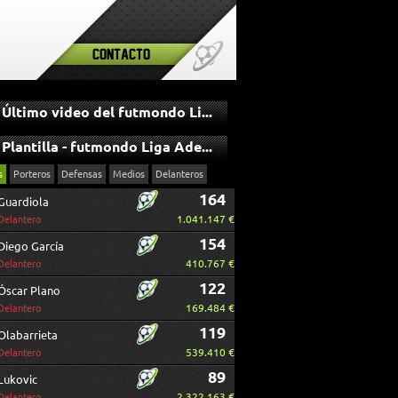
Contacto
Último video del futmondo Liga Adelante
Plantilla - futmondo Liga Adelante
s
Porteros
Defensas
Medios
Delanteros
164
Guardiola
1.041.147 €
Delantero
154
Diego García
410.767 €
Delantero
122
Óscar Plano
169.484 €
Delantero
119
Olabarrieta
539.410 €
Delantero
89
Lukovic
2.322.163 €
Delantero