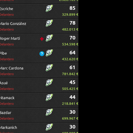
85
Escriche
329.899 €
Delantero
78
Mario González
482.013 €
Delantero
70
Roger Martí
534.598 €
Delantero
64
Pibe
432.620 €
Delantero
61
Marc Cardona
781.842 €
Delantero
45
Asué
505.425 €
Delantero
44
Ntamack
218.841 €
Delantero
30
Bazdar
699.967 €
Delantero
30
Markanich