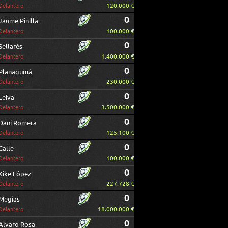
120.000 €
Delantero
0
Jaume Pinilla
100.000 €
Delantero
0
Sellarès
1.400.000 €
Delantero
0
Planagumà
230.000 €
Delantero
0
Leiva
3.500.000 €
Delantero
0
Dani Romera
125.100 €
Delantero
0
Calle
100.000 €
Delantero
0
Kike López
227.728 €
Delantero
0
Megías
18.000.000 €
Delantero
0
Alvaro Rosa