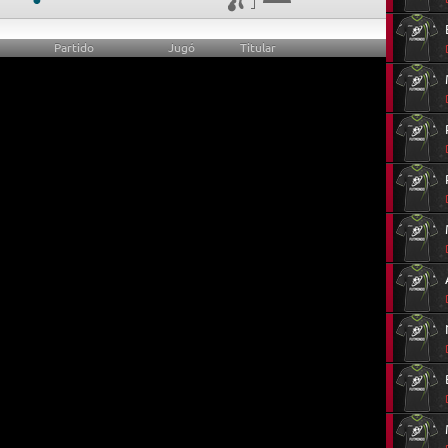
Partido
Jugó
Titular
0