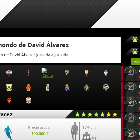
mondo de David Álvarez
do de David Álvarez jornada a jornada
Todo
varez
174
Precio actual:
cm
100.000 €
69
Kg