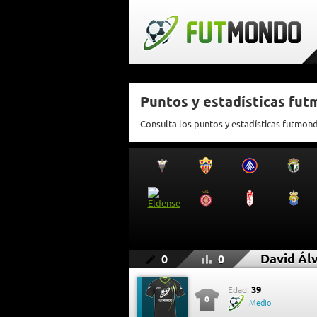
Puntos y estadísticas fut
Consulta los puntos y estadísticas futmon
David Ál
0
0
39
Edad:
0
Medio