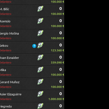
100.000 €
Delantero
0
M. Bilić
100.000 €
Delantero
0
Asensio
100.000 €
Delantero
0
Sergio Molina
100.000 €
Delantero
0
Sekou
123.560 €
Delantero
0
Juan Esnaider
339.098 €
Delantero
0
Mika
100.000 €
Delantero
0
Gerard Muñoz
100.000 €
Delantero
0
Asier Eizaguirre
1.000.000 €
Delantero
0
Negredo