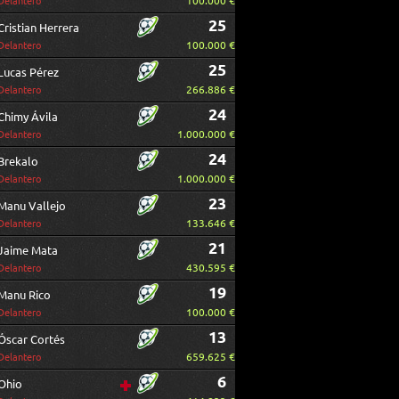
100.000 €
Delantero
25
Cristian Herrera
100.000 €
Delantero
25
Lucas Pérez
266.886 €
Delantero
24
Chimy Ávila
1.000.000 €
Delantero
24
Brekalo
1.000.000 €
Delantero
23
Manu Vallejo
133.646 €
Delantero
21
Jaime Mata
430.595 €
Delantero
19
Manu Rico
100.000 €
Delantero
13
Óscar Cortés
659.625 €
Delantero
6
Ohio