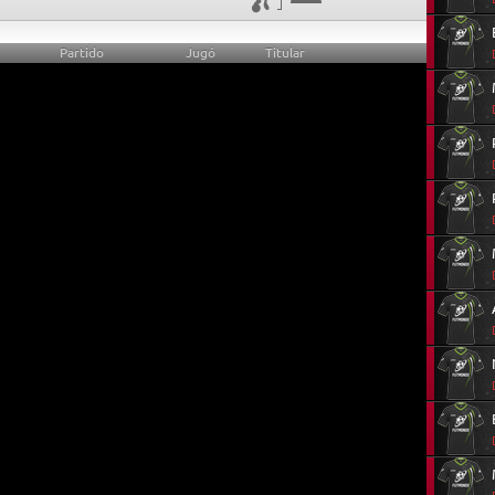
Partido
Jugó
Titular
0