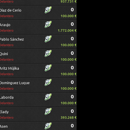
937.731 €
Delantero
0
Díaz de Cerio
100.000 €
Delantero
0
Araujo
1.772.004 €
Delantero
0
Pablo Sánchez
100.000 €
Delantero
0
Quini
100.000 €
Delantero
0
Aritz Mújika
100.000 €
Delantero
0
Dominguez Luque
100.000 €
Delantero
0
Laborda
100.000 €
Delantero
0
Elady
393.268 €
Delantero
0
Asen