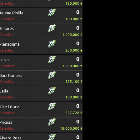
120.000 €
Delantero
0
Jaume Pinilla
100.000 €
Delantero
0
Sellarès
1.400.000 €
Delantero
0
Planagumà
230.000 €
Delantero
0
Leiva
3.500.000 €
Delantero
0
Dani Romera
125.100 €
Delantero
0
Calle
100.000 €
Delantero
0
Kike López
227.728 €
Delantero
0
Megías
18.000.000 €
Delantero
0
Alvaro Rosa