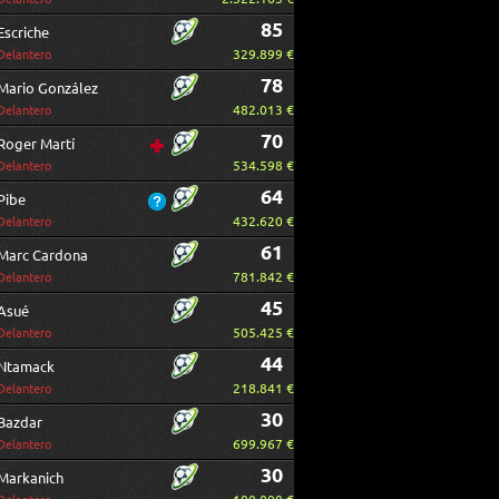
85
Escriche
329.899 €
Delantero
78
Mario González
482.013 €
Delantero
70
Roger Martí
534.598 €
Delantero
64
Pibe
432.620 €
Delantero
61
Marc Cardona
781.842 €
Delantero
45
Asué
505.425 €
Delantero
44
Ntamack
218.841 €
Delantero
30
Bazdar
699.967 €
Delantero
30
Markanich