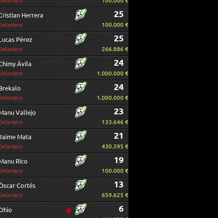
100.000 €
Delantero
25
Cristian Herrera
100.000 €
Delantero
25
Lucas Pérez
266.886 €
Delantero
24
Chimy Ávila
1.000.000 €
Delantero
24
Brekalo
1.000.000 €
Delantero
23
Manu Vallejo
133.646 €
Delantero
21
Jaime Mata
430.595 €
Delantero
19
Manu Rico
100.000 €
Delantero
13
Óscar Cortés
659.625 €
Delantero
6
Ohio