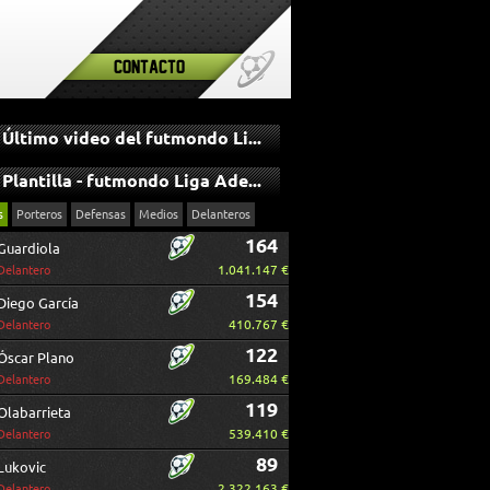
Contacto
Último video del futmondo Liga Adelante
Plantilla - futmondo Liga Adelante
s
Porteros
Defensas
Medios
Delanteros
164
Guardiola
1.041.147 €
Delantero
154
Diego García
410.767 €
Delantero
122
Óscar Plano
169.484 €
Delantero
119
Olabarrieta
539.410 €
Delantero
89
Lukovic
2.322.163 €
Delantero