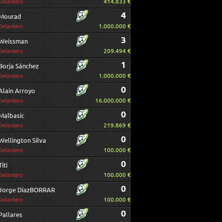
414.833 €
Delantero
4
Mourad
1.000.000 €
Delantero
3
Weissman
209.494 €
Delantero
1
Borja Sánchez
1.000.000 €
Delantero
0
Alain Arroyo
16.000.000 €
Delantero
0
Malbasic
219.869 €
Delantero
0
Wellington Silva
100.000 €
Delantero
0
Titi
100.000 €
Delantero
0
Jorge DíazBORRAR
100.000 €
Delantero
0
Pallares