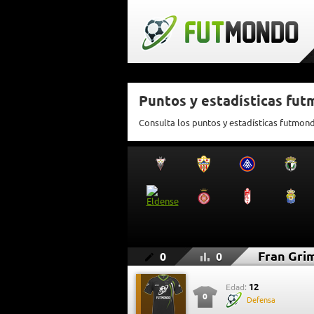
Puntos y estadísticas fu
Consulta los puntos y estadísticas futmon
Fran Gri
0
0
12
Edad:
0
Defensa