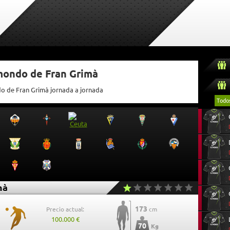
tmondo de Fran Grimà
do de Fran Grimà jornada a jornada
Todo
mà
173
Precio actual:
cm
100.000 €
70
Kg