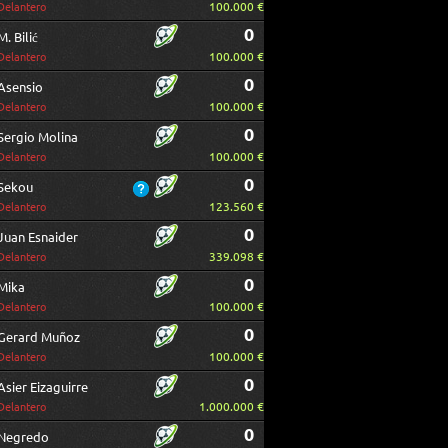
100.000 €
Delantero
0
M. Bilić
100.000 €
Delantero
0
Asensio
100.000 €
Delantero
0
Sergio Molina
100.000 €
Delantero
0
Sekou
123.560 €
Delantero
0
Juan Esnaider
339.098 €
Delantero
0
Mika
100.000 €
Delantero
0
Gerard Muñoz
100.000 €
Delantero
0
Asier Eizaguirre
1.000.000 €
Delantero
0
Negredo