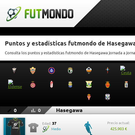
Puntos y estadísticas futmondo de Hasegaw
Consulta los puntos y estadísticas futmondo de Hasegawa jornada a jorn
Hasegawa
0
0
Precio actual:
37
Edad:
0
425.903 €
Medio