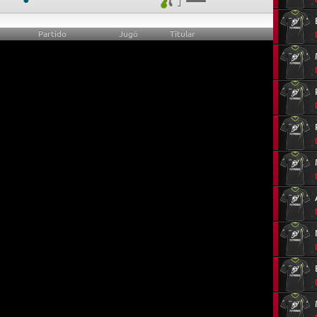
Partido
Jugó
Titular
3