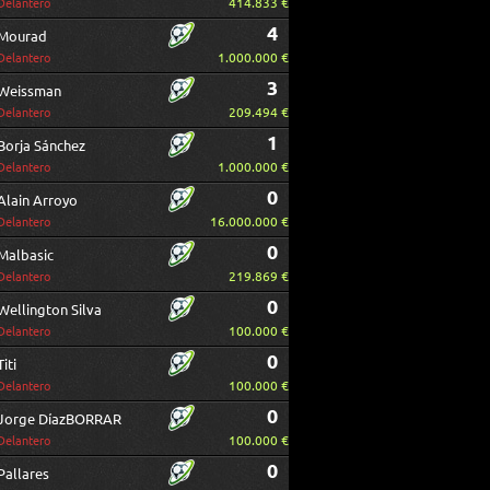
414.833 €
Delantero
4
Mourad
1.000.000 €
Delantero
3
Weissman
209.494 €
Delantero
1
Borja Sánchez
1.000.000 €
Delantero
0
Alain Arroyo
16.000.000 €
Delantero
0
Malbasic
219.869 €
Delantero
0
Wellington Silva
100.000 €
Delantero
0
Titi
100.000 €
Delantero
0
Jorge DíazBORRAR
100.000 €
Delantero
0
Pallares