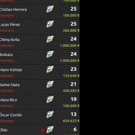
100.000 €
Delantero
25
Cristian Herrera
100.000 €
Delantero
25
Lucas Pérez
266.886 €
Delantero
24
Chimy Ávila
1.000.000 €
Delantero
24
Brekalo
1.000.000 €
Delantero
23
Manu Vallejo
133.646 €
Delantero
21
Jaime Mata
430.595 €
Delantero
19
Manu Rico
100.000 €
Delantero
13
Óscar Cortés
659.625 €
Delantero
6
Ohio