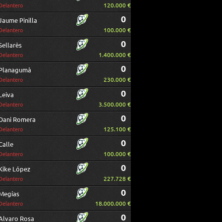
120.000 €
Delantero
0
Jaume Pinilla
100.000 €
Delantero
0
Sellarès
1.400.000 €
Delantero
0
Planagumà
230.000 €
Delantero
0
Leiva
3.500.000 €
Delantero
0
Dani Romera
125.100 €
Delantero
0
Calle
100.000 €
Delantero
0
Kike López
227.728 €
Delantero
0
Megías
18.000.000 €
Delantero
0
Alvaro Rosa