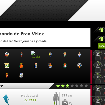
mondo de Fran Vélez
do de Fran Vélez jornada a jornada
Todo
ez
179
Precio actual:
cm
558.213 €
75
Kg