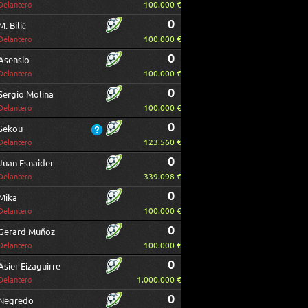
100.000 €
Delantero
0
M. Bilić
100.000 €
Delantero
0
Asensio
100.000 €
Delantero
0
Sergio Molina
100.000 €
Delantero
0
Sekou
123.560 €
Delantero
0
Juan Esnaider
339.098 €
Delantero
0
Mika
100.000 €
Delantero
0
Gerard Muñoz
100.000 €
Delantero
0
Asier Eizaguirre
1.000.000 €
Delantero
0
Negredo