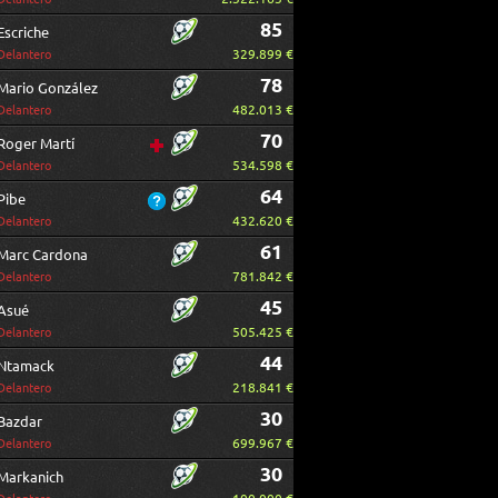
85
Escriche
329.899 €
Delantero
78
Mario González
482.013 €
Delantero
70
Roger Martí
534.598 €
Delantero
64
Pibe
432.620 €
Delantero
61
Marc Cardona
781.842 €
Delantero
45
Asué
505.425 €
Delantero
44
Ntamack
218.841 €
Delantero
30
Bazdar
699.967 €
Delantero
30
Markanich