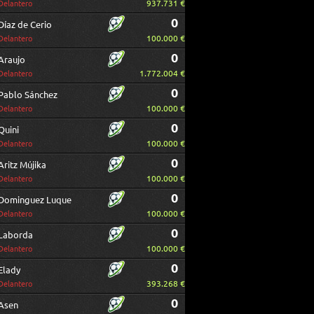
937.731 €
Delantero
0
Díaz de Cerio
100.000 €
Delantero
0
Araujo
1.772.004 €
Delantero
0
Pablo Sánchez
100.000 €
Delantero
0
Quini
100.000 €
Delantero
0
Aritz Mújika
100.000 €
Delantero
0
Dominguez Luque
100.000 €
Delantero
0
Laborda
100.000 €
Delantero
0
Elady
393.268 €
Delantero
0
Asen