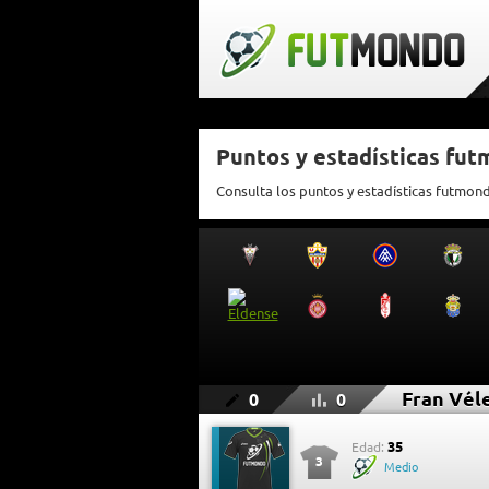
Puntos y estadísticas fut
Consulta los puntos y estadísticas futmon
Fran Vél
0
0
35
Edad:
3
Medio