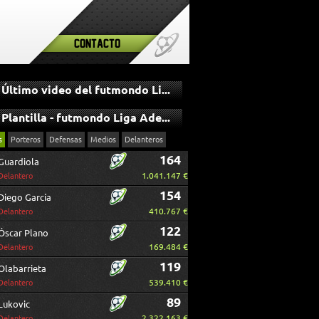
Contacto
Último video del futmondo Liga Adelante
Plantilla - futmondo Liga Adelante
s
Porteros
Defensas
Medios
Delanteros
164
Guardiola
1.041.147 €
Delantero
154
Diego García
410.767 €
Delantero
122
Óscar Plano
169.484 €
Delantero
119
Olabarrieta
539.410 €
Delantero
89
Lukovic
2.322.163 €
Delantero