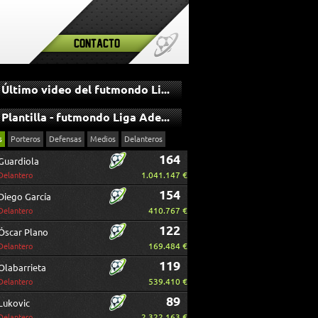
Contacto
Último video del futmondo Liga Adelante
Plantilla - futmondo Liga Adelante
s
Porteros
Defensas
Medios
Delanteros
164
Guardiola
1.041.147 €
Delantero
154
Diego García
410.767 €
Delantero
122
Óscar Plano
169.484 €
Delantero
119
Olabarrieta
539.410 €
Delantero
89
Lukovic
2.322.163 €
Delantero