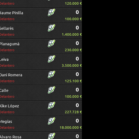
120.000 €
Delantero
0
Jaume Pinilla
100.000 €
Delantero
0
Sellarès
1.400.000 €
Delantero
0
Planagumà
230.000 €
Delantero
0
Leiva
3.500.000 €
Delantero
0
Dani Romera
125.100 €
Delantero
0
Calle
100.000 €
Delantero
0
Kike López
227.728 €
Delantero
0
Megías
18.000.000 €
Delantero
0
Alvaro Rosa