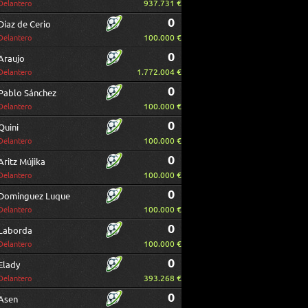
937.731 €
Delantero
0
Díaz de Cerio
100.000 €
Delantero
0
Araujo
1.772.004 €
Delantero
0
Pablo Sánchez
100.000 €
Delantero
0
Quini
100.000 €
Delantero
0
Aritz Mújika
100.000 €
Delantero
0
Dominguez Luque
100.000 €
Delantero
0
Laborda
100.000 €
Delantero
0
Elady
393.268 €
Delantero
0
Asen