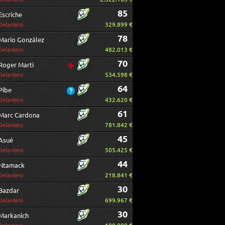
85
Escriche
329.899 €
Delantero
78
Mario González
482.013 €
Delantero
70
Roger Martí
534.598 €
Delantero
64
Pibe
432.620 €
Delantero
61
Marc Cardona
781.842 €
Delantero
45
Asué
505.425 €
Delantero
44
Ntamack
218.841 €
Delantero
30
Bazdar
699.967 €
Delantero
30
Markanich