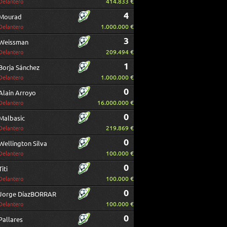
414.833 €
Delantero
4
Mourad
1.000.000 €
Delantero
3
Weissman
209.494 €
Delantero
1
Borja Sánchez
1.000.000 €
Delantero
0
Alain Arroyo
16.000.000 €
Delantero
0
Malbasic
219.869 €
Delantero
0
Wellington Silva
100.000 €
Delantero
0
Titi
100.000 €
Delantero
0
Jorge DíazBORRAR
100.000 €
Delantero
0
Pallares