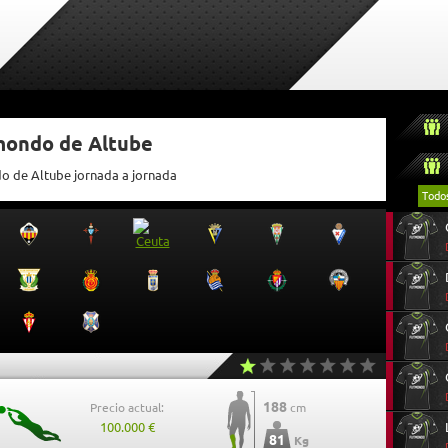
tmondo de Altube
do de Altube jornada a jornada
Todo
188
Precio actual:
cm
100.000 €
81
Kg