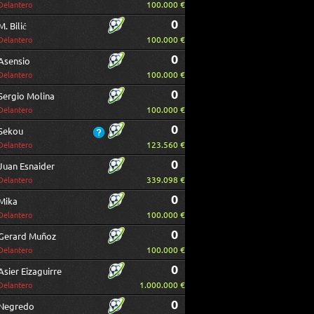
100.000 €
Delantero
0
M. Bilić
100.000 €
Delantero
0
Asensio
100.000 €
Delantero
0
Sergio Molina
100.000 €
Delantero
0
Sekou
123.560 €
Delantero
0
Juan Esnaider
339.098 €
Delantero
0
Mika
100.000 €
Delantero
0
Gerard Muñoz
100.000 €
Delantero
0
Asier Eizaguirre
1.000.000 €
Delantero
0
Negredo