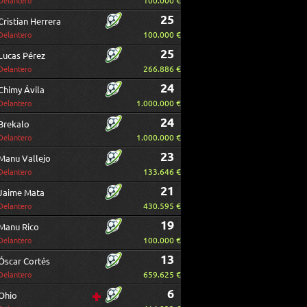
100.000 €
Delantero
25
Cristian Herrera
100.000 €
Delantero
25
Lucas Pérez
266.886 €
Delantero
24
Chimy Ávila
1.000.000 €
Delantero
24
Brekalo
1.000.000 €
Delantero
23
Manu Vallejo
133.646 €
Delantero
21
Jaime Mata
430.595 €
Delantero
19
Manu Rico
100.000 €
Delantero
13
Óscar Cortés
659.625 €
Delantero
6
Ohio