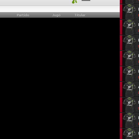
Partido
Jugó
Titular
0