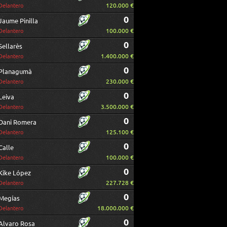
120.000 €
Delantero
0
Jaume Pinilla
100.000 €
Delantero
0
Sellarès
1.400.000 €
Delantero
0
Planagumà
230.000 €
Delantero
0
Leiva
3.500.000 €
Delantero
0
Dani Romera
125.100 €
Delantero
0
Calle
100.000 €
Delantero
0
Kike López
227.728 €
Delantero
0
Megías
18.000.000 €
Delantero
0
Alvaro Rosa