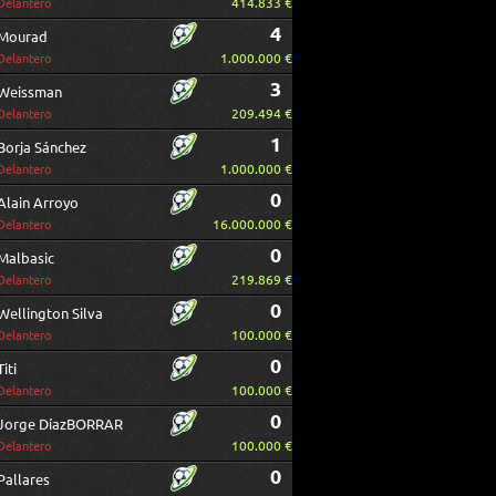
414.833 €
Delantero
4
Mourad
1.000.000 €
Delantero
3
Weissman
209.494 €
Delantero
1
Borja Sánchez
1.000.000 €
Delantero
0
Alain Arroyo
16.000.000 €
Delantero
0
Malbasic
219.869 €
Delantero
0
Wellington Silva
100.000 €
Delantero
0
Titi
100.000 €
Delantero
0
Jorge DíazBORRAR
100.000 €
Delantero
0
Pallares