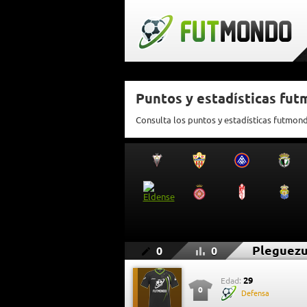
Puntos y estadísticas fu
Consulta los puntos y estadísticas futmon
Pleguezu
0
0
29
Edad:
0
Defensa