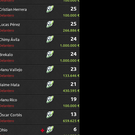
100.000 €
Delantero
25
Cristian Herrera
100.000 €
Delantero
25
Lucas Pérez
266.886 €
Delantero
24
Chimy Ávila
1.000.000 €
Delantero
24
Brekalo
1.000.000 €
Delantero
23
Manu Vallejo
133.646 €
Delantero
21
Jaime Mata
430.595 €
Delantero
19
Manu Rico
100.000 €
Delantero
13
Óscar Cortés
659.625 €
Delantero
6
Ohio