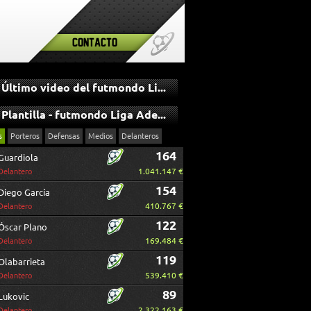
Contacto
Último video del futmondo Liga Adelante
Plantilla - futmondo Liga Adelante
s
Porteros
Defensas
Medios
Delanteros
164
Guardiola
1.041.147 €
Delantero
154
Diego García
410.767 €
Delantero
122
Óscar Plano
169.484 €
Delantero
119
Olabarrieta
539.410 €
Delantero
89
Lukovic
2.322.163 €
Delantero