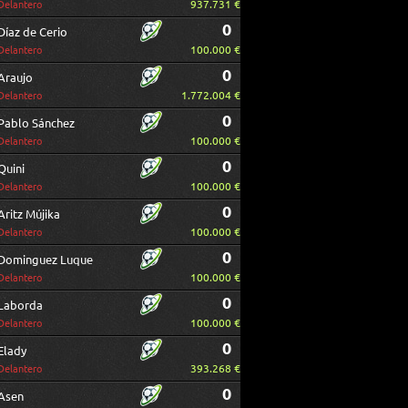
937.731 €
Delantero
0
Díaz de Cerio
100.000 €
Delantero
0
Araujo
1.772.004 €
Delantero
0
Pablo Sánchez
100.000 €
Delantero
0
Quini
100.000 €
Delantero
0
Aritz Mújika
100.000 €
Delantero
0
Dominguez Luque
100.000 €
Delantero
0
Laborda
100.000 €
Delantero
0
Elady
393.268 €
Delantero
0
Asen