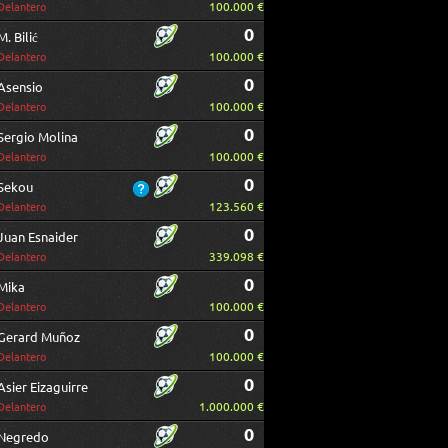
100.000 €
Delantero
0
M. Bilić
100.000 €
Delantero
0
Asensio
100.000 €
Delantero
0
Sergio Molina
100.000 €
Delantero
0
Sekou
123.560 €
Delantero
0
Juan Esnaider
339.098 €
Delantero
0
Mika
100.000 €
Delantero
0
Gerard Muñoz
100.000 €
Delantero
0
Asier Eizaguirre
1.000.000 €
Delantero
0
Negredo