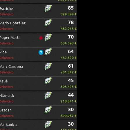
85
Escriche
329.899 €
Delantero
78
Mario González
482.013 €
Delantero
70
Roger Martí
534.598 €
Delantero
64
Pibe
432.620 €
Delantero
61
Marc Cardona
781.842 €
Delantero
45
Asué
505.425 €
Delantero
44
Ntamack
218.841 €
Delantero
30
Bazdar
699.967 €
Delantero
30
Markanich