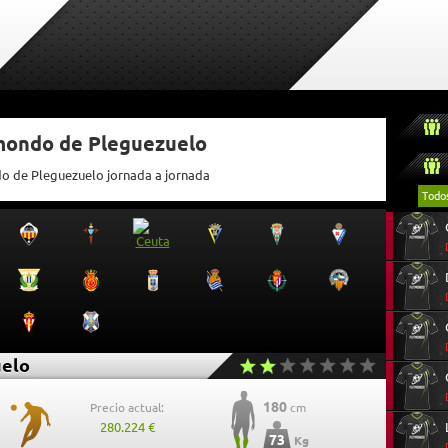
tmondo de Pleguezuelo
do de Pleguezuelo jornada a jornada
Todo
elo
180
Precio actual:
cm
280.224 €
73
Kg