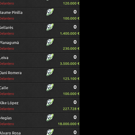
120.000 €
Delantero
0
Jaume Pinilla
100.000 €
Delantero
0
Sellarès
1.400.000 €
Delantero
0
Planagumà
230.000 €
Delantero
0
Leiva
3.500.000 €
Delantero
0
Dani Romera
125.100 €
Delantero
0
Calle
100.000 €
Delantero
0
Kike López
227.728 €
Delantero
0
Megías
18.000.000 €
Delantero
0
Alvaro Rosa