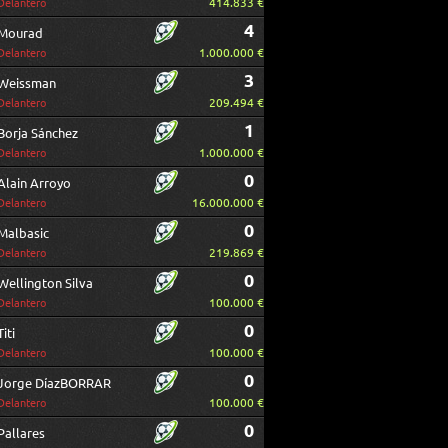
414.833 €
Delantero
4
Mourad
1.000.000 €
Delantero
3
Weissman
209.494 €
Delantero
1
Borja Sánchez
1.000.000 €
Delantero
0
Alain Arroyo
16.000.000 €
Delantero
0
Malbasic
219.869 €
Delantero
0
Wellington Silva
100.000 €
Delantero
0
Titi
100.000 €
Delantero
0
Jorge DíazBORRAR
100.000 €
Delantero
0
Pallares