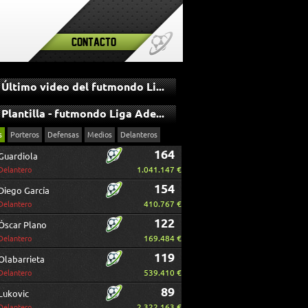
Contacto
Último video del futmondo Liga Adelante
Plantilla - futmondo Liga Adelante
s
Porteros
Defensas
Medios
Delanteros
164
Guardiola
1.041.147 €
Delantero
154
Diego García
410.767 €
Delantero
122
Óscar Plano
169.484 €
Delantero
119
Olabarrieta
539.410 €
Delantero
89
Lukovic
2.322.163 €
Delantero