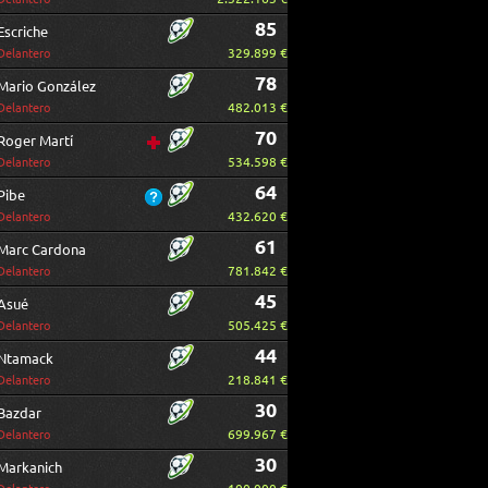
85
Escriche
329.899 €
Delantero
78
Mario González
482.013 €
Delantero
70
Roger Martí
534.598 €
Delantero
64
Pibe
432.620 €
Delantero
61
Marc Cardona
781.842 €
Delantero
45
Asué
505.425 €
Delantero
44
Ntamack
218.841 €
Delantero
30
Bazdar
699.967 €
Delantero
30
Markanich