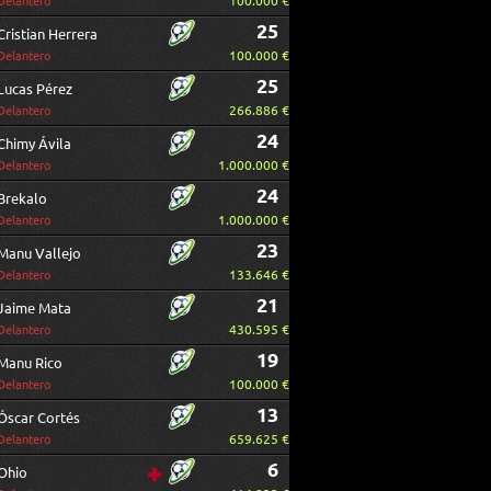
100.000 €
Delantero
25
Cristian Herrera
100.000 €
Delantero
25
Lucas Pérez
266.886 €
Delantero
24
Chimy Ávila
1.000.000 €
Delantero
24
Brekalo
1.000.000 €
Delantero
23
Manu Vallejo
133.646 €
Delantero
21
Jaime Mata
430.595 €
Delantero
19
Manu Rico
100.000 €
Delantero
13
Óscar Cortés
659.625 €
Delantero
6
Ohio