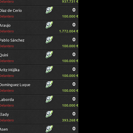
937.731 €
Delantero
0
Díaz de Cerio
100.000 €
Delantero
0
Araujo
1.772.004 €
Delantero
0
Pablo Sánchez
100.000 €
Delantero
0
Quini
100.000 €
Delantero
0
Aritz Mújika
100.000 €
Delantero
0
Dominguez Luque
100.000 €
Delantero
0
Laborda
100.000 €
Delantero
0
Elady
393.268 €
Delantero
0
Asen