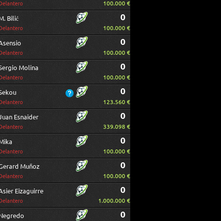
100.000 €
Delantero
0
M. Bilić
100.000 €
Delantero
0
Asensio
100.000 €
Delantero
0
Sergio Molina
100.000 €
Delantero
0
Sekou
123.560 €
Delantero
0
Juan Esnaider
339.098 €
Delantero
0
Mika
100.000 €
Delantero
0
Gerard Muñoz
100.000 €
Delantero
0
Asier Eizaguirre
1.000.000 €
Delantero
0
Negredo