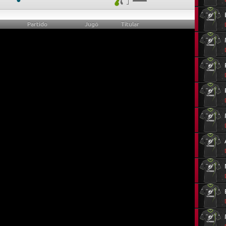
Partido
Jugó
Titular
23