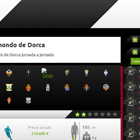
tmondo de Dorca
do de Dorca jornada a jornada
Todo
185
Precio actual:
cm
310.689 €
77
Kg