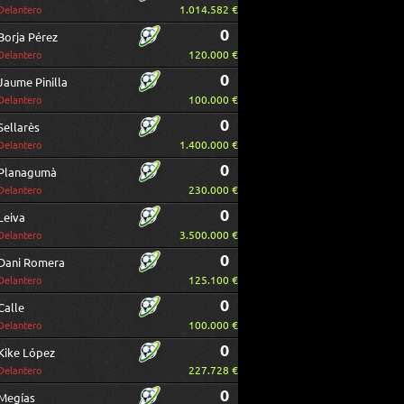
1.014.582 €
Delantero
0
Borja Pérez
120.000 €
Delantero
0
Jaume Pinilla
100.000 €
Delantero
0
Sellarès
1.400.000 €
Delantero
0
Planagumà
230.000 €
Delantero
0
Leiva
3.500.000 €
Delantero
0
Dani Romera
125.100 €
Delantero
0
Calle
100.000 €
Delantero
0
Kike López
227.728 €
Delantero
0
Megías