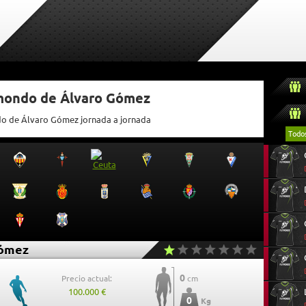
tmondo de Álvaro Gómez
ndo de Álvaro Gómez jornada a jornada
Todo
Gómez
0
Precio actual:
cm
100.000 €
0
Kg