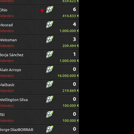
659.625 €
Delantero
6
Ohio
414.833 €
Delantero
4
Mourad
1.000.000 €
Delantero
3
Weissman
209.494 €
Delantero
1
Borja Sánchez
1.000.000 €
Delantero
0
Alain Arroyo
16.000.000 €
Delantero
0
Malbasic
219.869 €
Delantero
0
Wellington Silva
100.000 €
Delantero
0
Titi
100.000 €
Delantero
0
Jorge DíazBORRAR