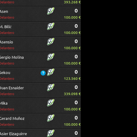
393.268 €
Delantero
0
Asen
100.000 €
Delantero
0
M. Bilić
100.000 €
Delantero
0
Asensio
100.000 €
Delantero
0
Sergio Molina
100.000 €
Delantero
0
Sekou
123.560 €
Delantero
0
Juan Esnaider
339.098 €
Delantero
0
Mika
100.000 €
Delantero
0
Gerard Muñoz
100.000 €
Delantero
0
Asier Eizaguirre