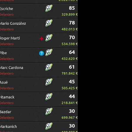
85
Escriche
329.899 €
Delantero
78
Mario González
482.013 €
Delantero
70
Roger Martí
534.598 €
Delantero
64
Pibe
432.620 €
Delantero
61
Marc Cardona
781.842 €
Delantero
45
Asué
505.425 €
Delantero
44
Ntamack
218.841 €
Delantero
30
Bazdar
699.967 €
Delantero
30
Markanich