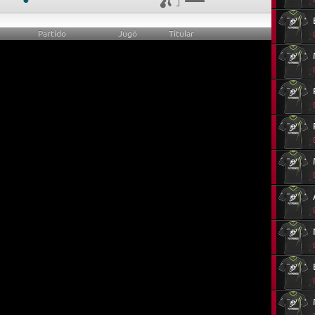
Partido
Jugó
Titular
0