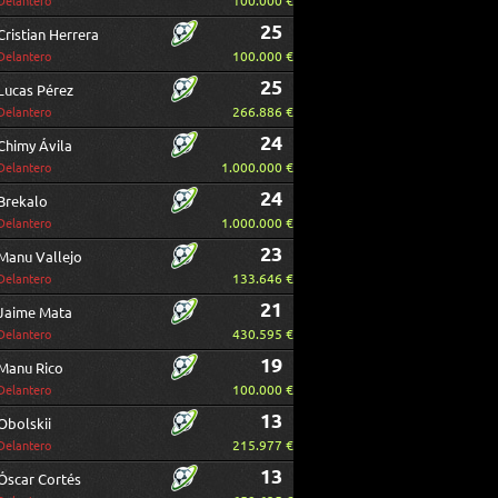
100.000 €
Delantero
25
Cristian Herrera
100.000 €
Delantero
25
Lucas Pérez
266.886 €
Delantero
24
Chimy Ávila
1.000.000 €
Delantero
24
Brekalo
1.000.000 €
Delantero
23
Manu Vallejo
133.646 €
Delantero
21
Jaime Mata
430.595 €
Delantero
19
Manu Rico
100.000 €
Delantero
13
Obolskii
215.977 €
Delantero
13
Óscar Cortés