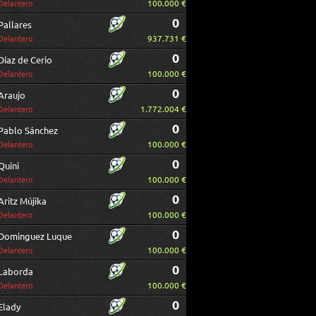
100.000 €
Delantero
0
Pallares
937.731 €
Delantero
0
Díaz de Cerio
100.000 €
Delantero
0
Araujo
1.772.004 €
Delantero
0
Pablo Sánchez
100.000 €
Delantero
0
Quini
100.000 €
Delantero
0
Aritz Mújika
100.000 €
Delantero
0
Dominguez Luque
100.000 €
Delantero
0
Laborda
100.000 €
Delantero
0
Elady