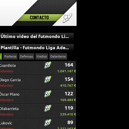
Contacto
Último video del futmondo Liga Adelante
Plantilla - futmondo Liga Adelante
s
Porteros
Defensas
Medios
Delanteros
164
Guardiola
1.041.147 €
Delantero
154
Diego García
410.767 €
Delantero
122
Óscar Plano
169.484 €
Delantero
119
Olabarrieta
539.410 €
Delantero
89
Lukovic
2.322.163 €
Delantero