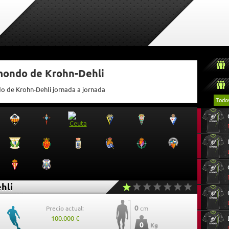
tmondo de Krohn-Dehli
do de Krohn-Dehli jornada a jornada
Todo
hli
0
Precio actual:
cm
100.000 €
0
Kg