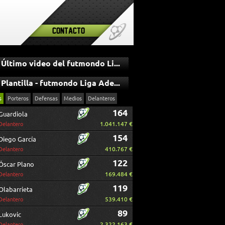
Contacto
Último video del futmondo Liga Adelante
Plantilla - futmondo Liga Adelante
s
Porteros
Defensas
Medios
Delanteros
164
Guardiola
1.041.147 €
Delantero
154
Diego García
410.767 €
Delantero
122
Óscar Plano
169.484 €
Delantero
119
Olabarrieta
539.410 €
Delantero
89
Lukovic
2.322.163 €
Delantero