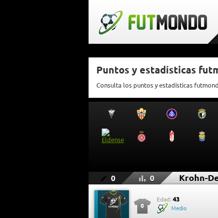
Puntos y estadísticas fu
Consulta los puntos y estadísticas futmon
Krohn-De
0
0
43
Edad:
0
Medio