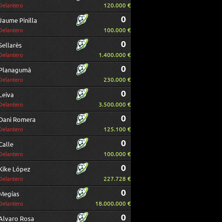
120.000 €
Delantero
0
Jaume Pinilla
100.000 €
Delantero
0
Sellarès
1.400.000 €
Delantero
0
Planagumà
230.000 €
Delantero
0
Leiva
3.500.000 €
Delantero
0
Dani Romera
125.100 €
Delantero
0
Calle
100.000 €
Delantero
0
Kike López
227.728 €
Delantero
0
Megías
18.000.000 €
Delantero
0
Alvaro Rosa