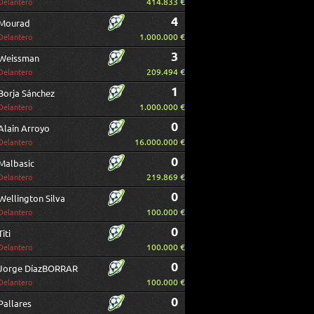
414.833 €
Delantero
4
Mourad
1.000.000 €
Delantero
3
Weissman
209.494 €
Delantero
1
Borja Sánchez
1.000.000 €
Delantero
0
Alain Arroyo
16.000.000 €
Delantero
0
Malbasic
219.869 €
Delantero
0
Wellington Silva
100.000 €
Delantero
0
Titi
100.000 €
Delantero
0
Jorge DíazBORRAR
100.000 €
Delantero
0
Pallares