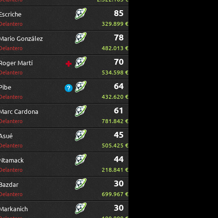
85
Escriche
329.899 €
Delantero
78
Mario González
482.013 €
Delantero
70
Roger Martí
534.598 €
Delantero
64
Pibe
432.620 €
Delantero
61
Marc Cardona
781.842 €
Delantero
45
Asué
505.425 €
Delantero
44
Ntamack
218.841 €
Delantero
30
Bazdar
699.967 €
Delantero
30
Markanich