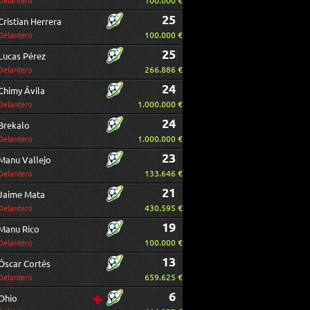
100.000 €
Delantero
25
Cristian Herrera
100.000 €
Delantero
25
Lucas Pérez
266.886 €
Delantero
24
Chimy Ávila
1.000.000 €
Delantero
24
Brekalo
1.000.000 €
Delantero
23
Manu Vallejo
133.646 €
Delantero
21
Jaime Mata
430.595 €
Delantero
19
Manu Rico
100.000 €
Delantero
13
Óscar Cortés
659.625 €
Delantero
6
Ohio