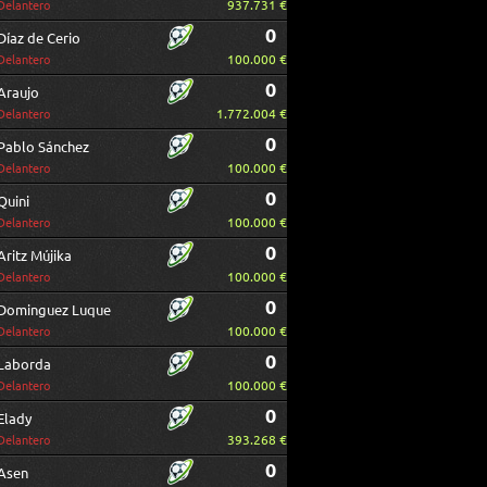
937.731 €
Delantero
0
Díaz de Cerio
100.000 €
Delantero
0
Araujo
1.772.004 €
Delantero
0
Pablo Sánchez
100.000 €
Delantero
0
Quini
100.000 €
Delantero
0
Aritz Mújika
100.000 €
Delantero
0
Dominguez Luque
100.000 €
Delantero
0
Laborda
100.000 €
Delantero
0
Elady
393.268 €
Delantero
0
Asen