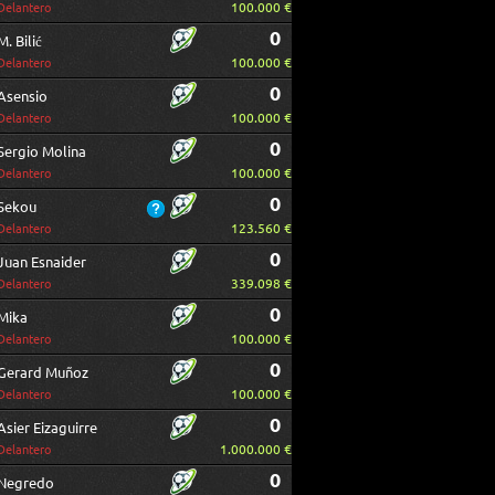
100.000 €
Delantero
0
M. Bilić
100.000 €
Delantero
0
Asensio
100.000 €
Delantero
0
Sergio Molina
100.000 €
Delantero
0
Sekou
123.560 €
Delantero
0
Juan Esnaider
339.098 €
Delantero
0
Mika
100.000 €
Delantero
0
Gerard Muñoz
100.000 €
Delantero
0
Asier Eizaguirre
1.000.000 €
Delantero
0
Negredo