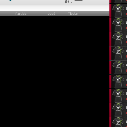
Partido
Jugó
Titular
0