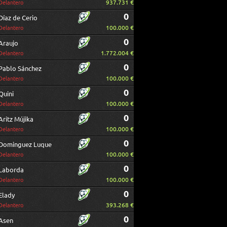
937.731 €
Delantero
0
Díaz de Cerio
100.000 €
Delantero
0
Araujo
1.772.004 €
Delantero
0
Pablo Sánchez
100.000 €
Delantero
0
Quini
100.000 €
Delantero
0
Aritz Mújika
100.000 €
Delantero
0
Dominguez Luque
100.000 €
Delantero
0
Laborda
100.000 €
Delantero
0
Elady
393.268 €
Delantero
0
Asen