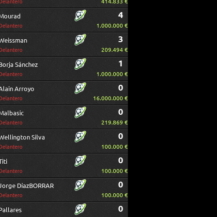
414.833 €
Delantero
4
Mourad
1.000.000 €
Delantero
3
Weissman
209.494 €
Delantero
1
Borja Sánchez
1.000.000 €
Delantero
0
Alain Arroyo
16.000.000 €
Delantero
0
Malbasic
219.869 €
Delantero
0
Wellington Silva
100.000 €
Delantero
0
Titi
100.000 €
Delantero
0
Jorge DíazBORRAR
100.000 €
Delantero
0
Pallares