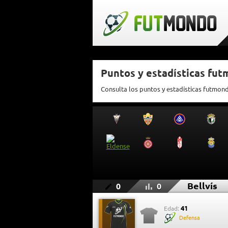
Puntos y estadísticas fut
Consulta los puntos y estadísticas futmond
Bellvís
0
0
41
Edad:
Defensa