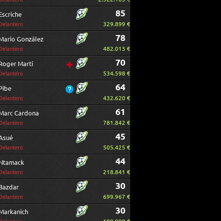
85
Escriche
329.899 €
Delantero
78
Mario González
482.013 €
Delantero
70
Roger Martí
534.598 €
Delantero
64
Pibe
432.620 €
Delantero
61
Marc Cardona
781.842 €
Delantero
45
Asué
505.425 €
Delantero
44
Ntamack
218.841 €
Delantero
30
Bazdar
699.967 €
Delantero
30
Markanich