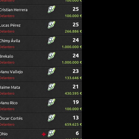
100.000 €
Delantero
25
Cristian Herrera
100.000 €
Delantero
25
Lucas Pérez
266.886 €
Delantero
24
Chimy Ávila
1.000.000 €
Delantero
24
Brekalo
1.000.000 €
Delantero
23
Manu Vallejo
133.646 €
Delantero
21
Jaime Mata
430.595 €
Delantero
19
Manu Rico
100.000 €
Delantero
13
Óscar Cortés
659.625 €
Delantero
6
Ohio