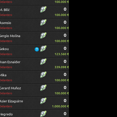
100.000 €
Delantero
0
M. Bilić
100.000 €
Delantero
0
Asensio
100.000 €
Delantero
0
Sergio Molina
100.000 €
Delantero
0
Sekou
123.560 €
Delantero
0
Juan Esnaider
339.098 €
Delantero
0
Mika
100.000 €
Delantero
0
Gerard Muñoz
100.000 €
Delantero
0
Asier Eizaguirre
1.000.000 €
Delantero
0
Negredo