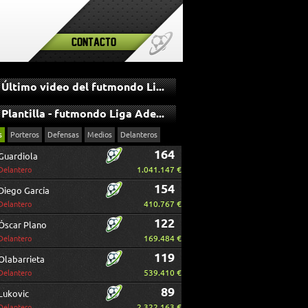
Contacto
Último video del futmondo Liga Adelante
Plantilla - futmondo Liga Adelante
s
Porteros
Defensas
Medios
Delanteros
164
Guardiola
1.041.147 €
Delantero
154
Diego García
410.767 €
Delantero
122
Óscar Plano
169.484 €
Delantero
119
Olabarrieta
539.410 €
Delantero
89
Lukovic
2.322.163 €
Delantero