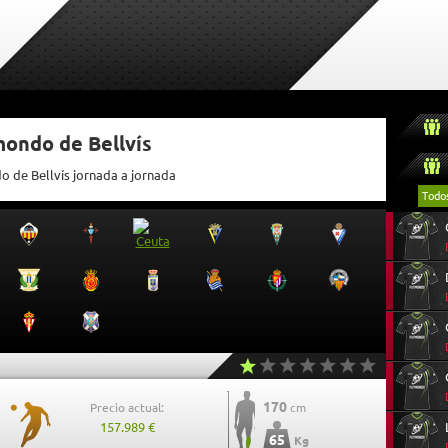
mondo de Bellvís
o de Bellvís jornada a jornada
Todo
170
Precio actual:
cm
157.989 €
65
Kg