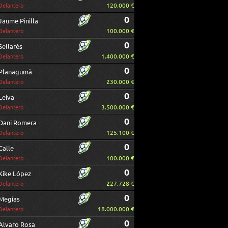
120.000 €
Delantero
0
Jaume Pinilla
100.000 €
Delantero
0
Sellarès
1.400.000 €
Delantero
0
Planagumà
230.000 €
Delantero
0
Leiva
3.500.000 €
Delantero
0
Dani Romera
125.100 €
Delantero
0
Calle
100.000 €
Delantero
0
Kike López
227.728 €
Delantero
0
Megías
18.000.000 €
Delantero
0
Alvaro Rosa