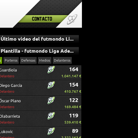
Contacto
Último video del futmondo Liga Adelante
Plantilla - futmondo Liga Adelante
s
Porteros
Defensas
Medios
Delanteros
164
Guardiola
1.041.147 €
Delantero
154
Diego García
410.767 €
Delantero
122
Óscar Plano
169.484 €
Delantero
119
Olabarrieta
539.410 €
Delantero
89
Lukovic
2.322.163 €
Delantero