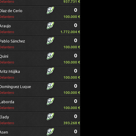
937.731 €
Delantero
0
Díaz de Cerio
100.000 €
Delantero
0
Araujo
1.772.004 €
Delantero
0
Pablo Sánchez
100.000 €
Delantero
0
Quini
100.000 €
Delantero
0
Aritz Mújika
100.000 €
Delantero
0
Dominguez Luque
100.000 €
Delantero
0
Laborda
100.000 €
Delantero
0
Elady
393.268 €
Delantero
0
Asen