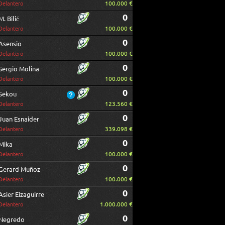
100.000 €
Delantero
0
M. Bilić
100.000 €
Delantero
0
Asensio
100.000 €
Delantero
0
Sergio Molina
100.000 €
Delantero
0
Sekou
123.560 €
Delantero
0
Juan Esnaider
339.098 €
Delantero
0
Mika
100.000 €
Delantero
0
Gerard Muñoz
100.000 €
Delantero
0
Asier Eizaguirre
1.000.000 €
Delantero
0
Negredo