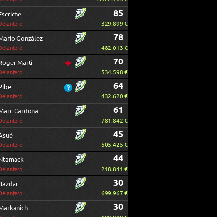
85
Escriche
329.899 €
Delantero
78
Mario González
482.013 €
Delantero
70
Roger Martí
534.598 €
Delantero
64
Pibe
432.620 €
Delantero
61
Marc Cardona
781.842 €
Delantero
45
Asué
505.425 €
Delantero
44
Ntamack
218.841 €
Delantero
30
Bazdar
699.967 €
Delantero
30
Markanich