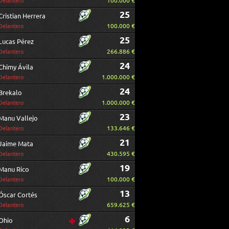
100.000 €
Delantero
25
Cristian Herrera
100.000 €
Delantero
25
Lucas Pérez
266.886 €
Delantero
24
Chimy Ávila
1.000.000 €
Delantero
24
Brekalo
1.000.000 €
Delantero
23
Manu Vallejo
133.646 €
Delantero
21
Jaime Mata
430.595 €
Delantero
19
Manu Rico
100.000 €
Delantero
13
Óscar Cortés
659.625 €
Delantero
6
Ohio