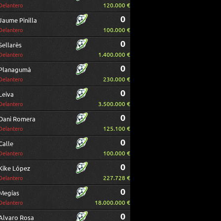
120.000 €
Delantero
0
Jaume Pinilla
100.000 €
Delantero
0
Sellarès
1.400.000 €
Delantero
0
Planagumà
230.000 €
Delantero
0
Leiva
3.500.000 €
Delantero
0
Dani Romera
125.100 €
Delantero
0
Calle
100.000 €
Delantero
0
Kike López
227.728 €
Delantero
0
Megías
18.000.000 €
Delantero
0
Alvaro Rosa