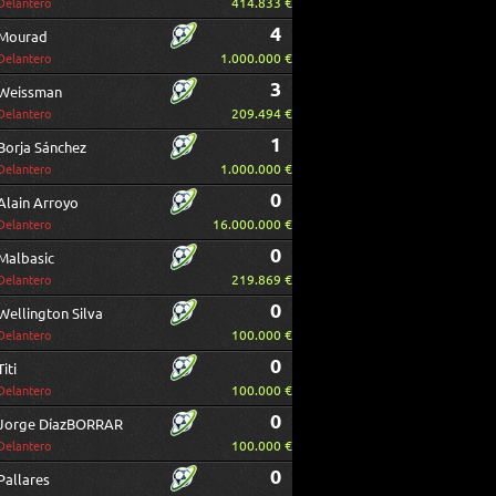
414.833 €
Delantero
4
Mourad
1.000.000 €
Delantero
3
Weissman
209.494 €
Delantero
1
Borja Sánchez
1.000.000 €
Delantero
0
Alain Arroyo
16.000.000 €
Delantero
0
Malbasic
219.869 €
Delantero
0
Wellington Silva
100.000 €
Delantero
0
Titi
100.000 €
Delantero
0
Jorge DíazBORRAR
100.000 €
Delantero
0
Pallares