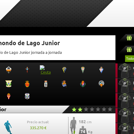
mondo de Lago Junior
do de Lago Junior jornada a jornada
Todo
ior
182
Precio actual:
cm
335.270 €
74
Kg