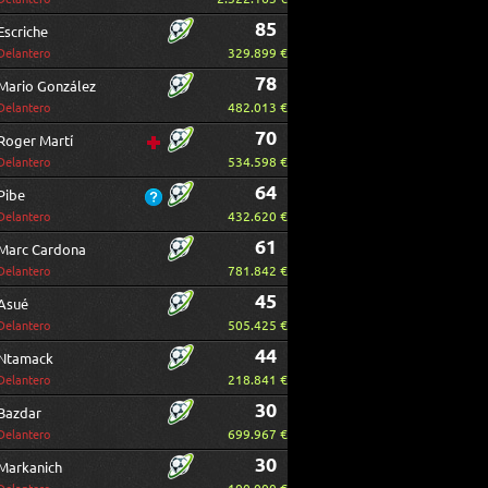
85
Escriche
329.899 €
Delantero
78
Mario González
482.013 €
Delantero
70
Roger Martí
534.598 €
Delantero
64
Pibe
432.620 €
Delantero
61
Marc Cardona
781.842 €
Delantero
45
Asué
505.425 €
Delantero
44
Ntamack
218.841 €
Delantero
30
Bazdar
699.967 €
Delantero
30
Markanich