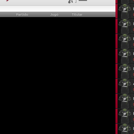
Partido
Jugó
Titular
0