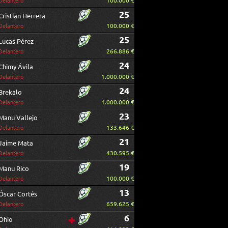
100.000 €
Delantero
25
Cristian Herrera
100.000 €
Delantero
25
Lucas Pérez
266.886 €
Delantero
24
Chimy Ávila
1.000.000 €
Delantero
24
Brekalo
1.000.000 €
Delantero
23
Manu Vallejo
133.646 €
Delantero
21
Jaime Mata
430.595 €
Delantero
19
Manu Rico
100.000 €
Delantero
13
Óscar Cortés
659.625 €
Delantero
6
Ohio