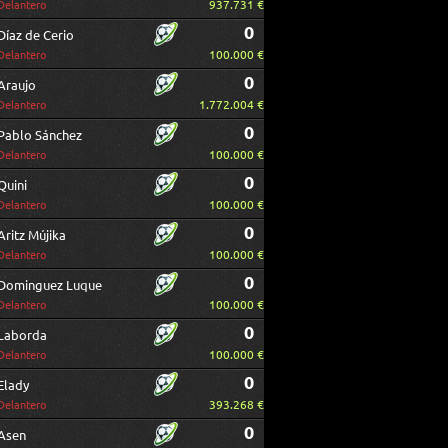
937.731 €
Delantero
0
Díaz de Cerio
100.000 €
Delantero
0
Araujo
1.772.004 €
Delantero
0
Pablo Sánchez
100.000 €
Delantero
0
Quini
100.000 €
Delantero
0
Aritz Mújika
100.000 €
Delantero
0
Dominguez Luque
100.000 €
Delantero
0
Laborda
100.000 €
Delantero
0
Elady
393.268 €
Delantero
0
Asen