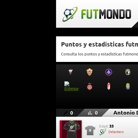
Puntos y estadísticas fu
Consulta los puntos y estadísticas futmo
Antonio
0
0
33
Edad:
0
Delantero