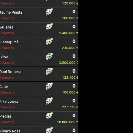
120.000 €
Delantero
0
Jaume Pinilla
100.000 €
Delantero
0
Sellarès
1.400.000 €
Delantero
0
Planagumà
230.000 €
Delantero
0
Leiva
3.500.000 €
Delantero
0
Dani Romera
125.100 €
Delantero
0
Calle
100.000 €
Delantero
0
Kike López
227.728 €
Delantero
0
Megías
18.000.000 €
Delantero
0
Alvaro Rosa