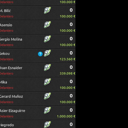
100.000 €
Delantero
0
M. Bilić
100.000 €
Delantero
0
Asensio
100.000 €
Delantero
0
Sergio Molina
100.000 €
Delantero
0
Sekou
123.560 €
Delantero
0
Juan Esnaider
339.098 €
Delantero
0
Mika
100.000 €
Delantero
0
Gerard Muñoz
100.000 €
Delantero
0
Asier Eizaguirre
1.000.000 €
Delantero
0
Negredo