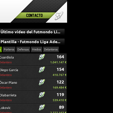
Contacto
Último video del futmondo Liga Adelante
Plantilla - futmondo Liga Adelante
s
Porteros
Defensas
Medios
Delanteros
164
Guardiola
1.041.147 €
Delantero
154
Diego García
410.767 €
Delantero
122
Óscar Plano
169.484 €
Delantero
119
Olabarrieta
539.410 €
Delantero
89
Lukovic
2.322.163 €
Delantero