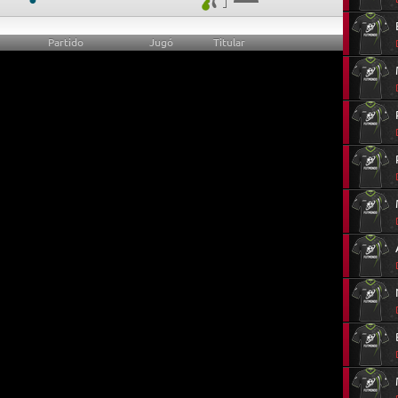
Partido
Jugó
Titular
0