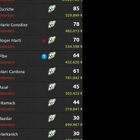
85
Escriche
329.899 €
Delantero
78
Mario González
482.013 €
Delantero
70
Roger Martí
534.598 €
Delantero
64
Pibe
432.620 €
Delantero
61
Marc Cardona
781.842 €
Delantero
45
Asué
505.425 €
Delantero
44
Ntamack
218.841 €
Delantero
30
Bazdar
699.967 €
Delantero
30
Markanich