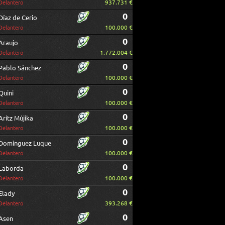
937.731 €
Delantero
0
Díaz de Cerio
100.000 €
Delantero
0
Araujo
1.772.004 €
Delantero
0
Pablo Sánchez
100.000 €
Delantero
0
Quini
100.000 €
Delantero
0
Aritz Mújika
100.000 €
Delantero
0
Dominguez Luque
100.000 €
Delantero
0
Laborda
100.000 €
Delantero
0
Elady
393.268 €
Delantero
0
Asen