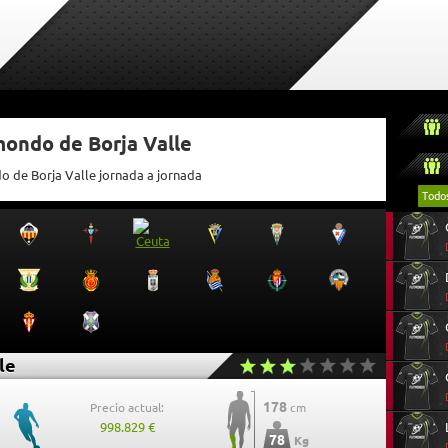
mondo de Borja Valle
o de Borja Valle jornada a jornada
Todo
le
178
Precio actual:
cm
998.829 €
78
Kg