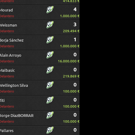
414.833 €
Delantero
4
Mourad
1.000.000 €
Delantero
3
Weissman
209.494 €
Delantero
1
Borja Sánchez
1.000.000 €
Delantero
0
Alain Arroyo
16.000.000 €
Delantero
0
Malbasic
219.869 €
Delantero
0
Wellington Silva
100.000 €
Delantero
0
Titi
100.000 €
Delantero
0
Jorge DíazBORRAR
100.000 €
Delantero
0
Pallares