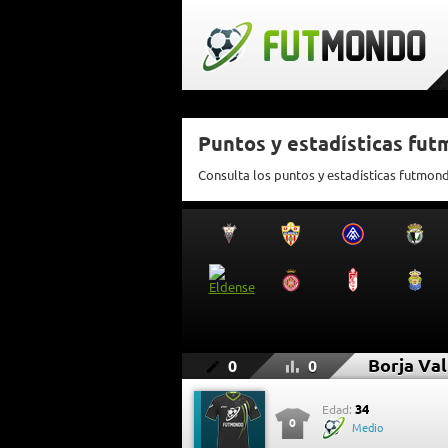
Puntos y estadísticas fut
Consulta los puntos y estadísticas futmond
Borja Val
0
0
34
Edad:
0
Medio