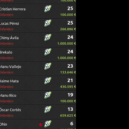
100.000 €
Delantero
25
Cristian Herrera
100.000 €
Delantero
25
Lucas Pérez
266.886 €
Delantero
24
Chimy Ávila
1.000.000 €
Delantero
24
Brekalo
1.000.000 €
Delantero
23
Manu Vallejo
133.646 €
Delantero
21
Jaime Mata
430.595 €
Delantero
19
Manu Rico
100.000 €
Delantero
13
Óscar Cortés
659.625 €
Delantero
6
Ohio