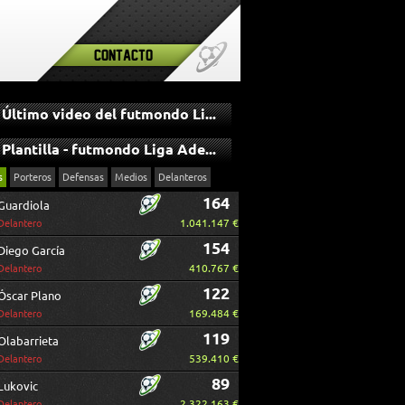
Contacto
Último video del futmondo Liga Adelante
Plantilla - futmondo Liga Adelante
s
Porteros
Defensas
Medios
Delanteros
164
Guardiola
1.041.147 €
Delantero
154
Diego García
410.767 €
Delantero
122
Óscar Plano
169.484 €
Delantero
119
Olabarrieta
539.410 €
Delantero
89
Lukovic
2.322.163 €
Delantero