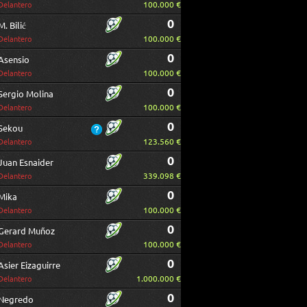
100.000 €
Delantero
0
M. Bilić
100.000 €
Delantero
0
Asensio
100.000 €
Delantero
0
Sergio Molina
100.000 €
Delantero
0
Sekou
123.560 €
Delantero
0
Juan Esnaider
339.098 €
Delantero
0
Mika
100.000 €
Delantero
0
Gerard Muñoz
100.000 €
Delantero
0
Asier Eizaguirre
1.000.000 €
Delantero
0
Negredo