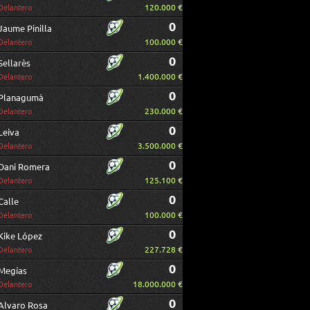
120.000 €
Delantero
0
Jaume Pinilla
100.000 €
Delantero
0
Sellarès
1.400.000 €
Delantero
0
Planagumà
230.000 €
Delantero
0
Leiva
3.500.000 €
Delantero
0
Dani Romera
125.100 €
Delantero
0
Calle
100.000 €
Delantero
0
Kike López
227.728 €
Delantero
0
Megías
18.000.000 €
Delantero
0
Alvaro Rosa