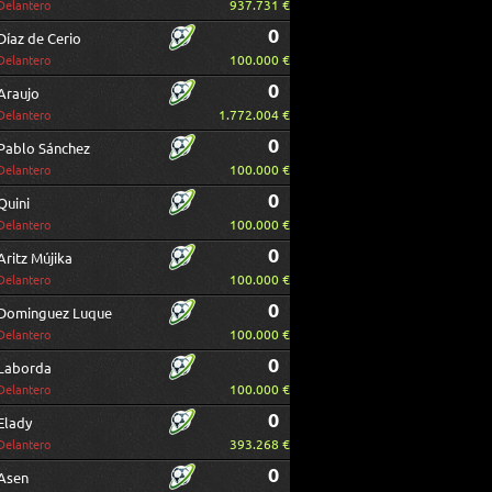
937.731 €
Delantero
0
Díaz de Cerio
100.000 €
Delantero
0
Araujo
1.772.004 €
Delantero
0
Pablo Sánchez
100.000 €
Delantero
0
Quini
100.000 €
Delantero
0
Aritz Mújika
100.000 €
Delantero
0
Dominguez Luque
100.000 €
Delantero
0
Laborda
100.000 €
Delantero
0
Elady
393.268 €
Delantero
0
Asen