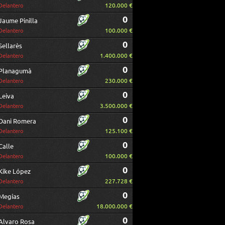
120.000 €
Delantero
0
Jaume Pinilla
100.000 €
Delantero
0
Sellarès
1.400.000 €
Delantero
0
Planagumà
230.000 €
Delantero
0
Leiva
3.500.000 €
Delantero
0
Dani Romera
125.100 €
Delantero
0
Calle
100.000 €
Delantero
0
Kike López
227.728 €
Delantero
0
Megías
18.000.000 €
Delantero
0
Alvaro Rosa