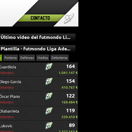
Contacto
Último video del futmondo Liga Adelante
Plantilla - futmondo Liga Adelante
s
Porteros
Defensas
Medios
Delanteros
164
Guardiola
1.041.147 €
Delantero
154
Diego García
410.767 €
Delantero
122
Óscar Plano
169.484 €
Delantero
119
Olabarrieta
539.410 €
Delantero
89
Lukovic
2.322.163 €
Delantero