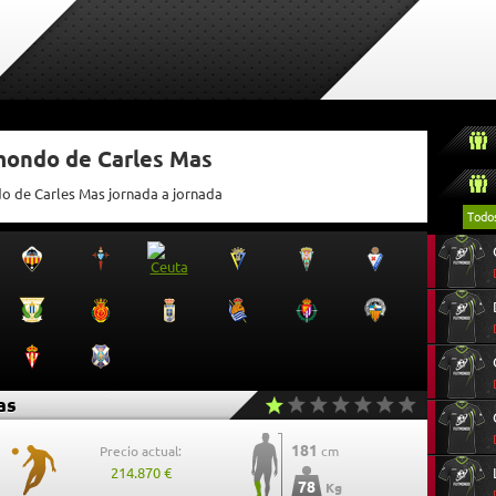
tmondo de Carles Mas
do de Carles Mas jornada a jornada
Todo
as
181
Precio actual:
cm
214.870 €
78
Kg