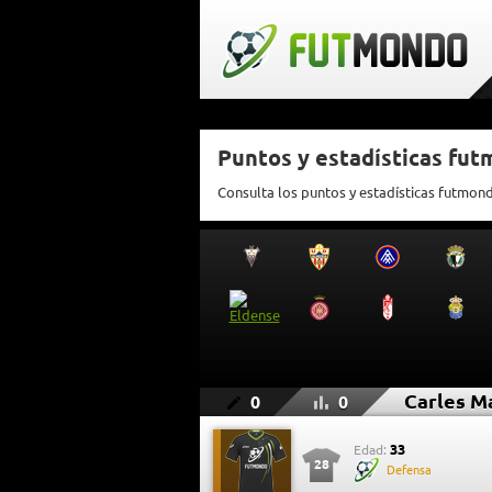
Puntos y estadísticas fu
Consulta los puntos y estadísticas futmon
Carles M
0
0
33
Edad:
28
Defensa