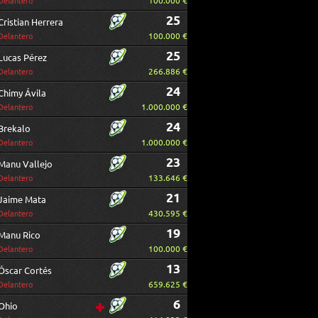
100.000 €
Delantero
25
Cristian Herrera
100.000 €
Delantero
25
Lucas Pérez
266.886 €
Delantero
24
Chimy Ávila
1.000.000 €
Delantero
24
Brekalo
1.000.000 €
Delantero
23
Manu Vallejo
133.646 €
Delantero
21
Jaime Mata
430.595 €
Delantero
19
Manu Rico
100.000 €
Delantero
13
Óscar Cortés
659.625 €
Delantero
6
Ohio