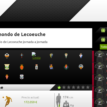
tmondo de Lecoeuche
do de Lecoeuche jornada a jornada
Todo
he
174
Precio actual:
cm
172.059 €
67
Kg