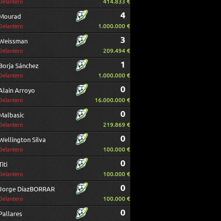
414.833 €
Delantero
4
Mourad
1.000.000 €
Delantero
3
Weissman
209.494 €
Delantero
1
Borja Sánchez
1.000.000 €
Delantero
0
Alain Arroyo
16.000.000 €
Delantero
0
Malbasic
219.869 €
Delantero
0
Wellington Silva
100.000 €
Delantero
0
Titi
100.000 €
Delantero
0
Jorge DíazBORRAR
100.000 €
Delantero
0
Pallares