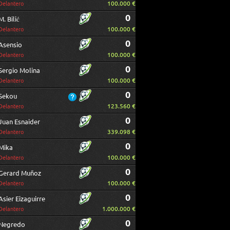
100.000 €
Delantero
0
M. Bilić
100.000 €
Delantero
0
Asensio
100.000 €
Delantero
0
Sergio Molina
100.000 €
Delantero
0
Sekou
123.560 €
Delantero
0
Juan Esnaider
339.098 €
Delantero
0
Mika
100.000 €
Delantero
0
Gerard Muñoz
100.000 €
Delantero
0
Asier Eizaguirre
1.000.000 €
Delantero
0
Negredo