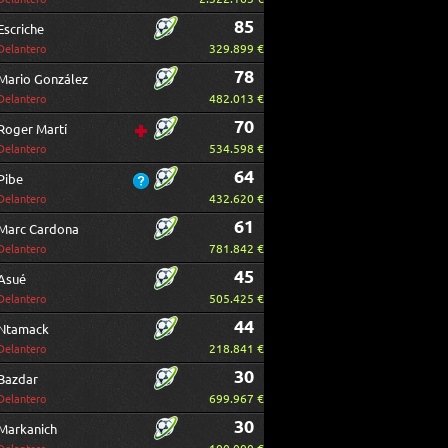
85
Escriche
329.899 €
Delantero
78
Mario González
482.013 €
Delantero
70
Roger Martí
534.598 €
Delantero
64
Pibe
432.620 €
Delantero
61
Marc Cardona
781.842 €
Delantero
45
Asué
505.425 €
Delantero
44
Ntamack
218.841 €
Delantero
30
Bazdar
699.967 €
Delantero
30
Markanich