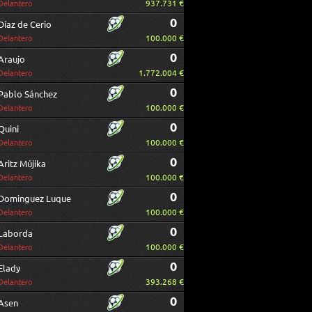
937.731 €
Delantero
0
Díaz de Cerio
100.000 €
Delantero
0
Araujo
1.772.004 €
Delantero
0
Pablo Sánchez
100.000 €
Delantero
0
Quini
100.000 €
Delantero
0
Aritz Mújika
100.000 €
Delantero
0
Dominguez Luque
100.000 €
Delantero
0
Laborda
100.000 €
Delantero
0
Elady
393.268 €
Delantero
0
Asen