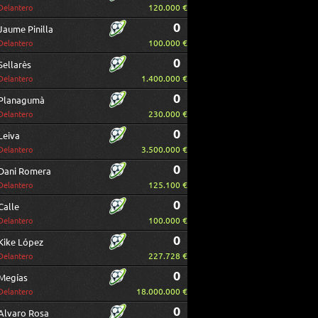
120.000 €
Delantero
0
Jaume Pinilla
100.000 €
Delantero
0
Sellarès
1.400.000 €
Delantero
0
Planagumà
230.000 €
Delantero
0
Leiva
3.500.000 €
Delantero
0
Dani Romera
125.100 €
Delantero
0
Calle
100.000 €
Delantero
0
Kike López
227.728 €
Delantero
0
Megías
18.000.000 €
Delantero
0
Alvaro Rosa