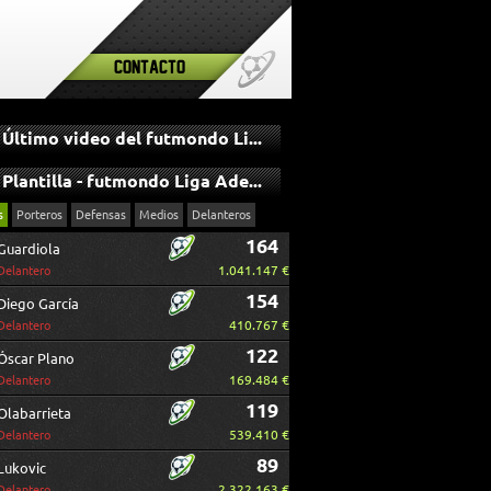
Contacto
Último video del futmondo Liga Adelante
Plantilla - futmondo Liga Adelante
s
Porteros
Defensas
Medios
Delanteros
164
Guardiola
1.041.147 €
Delantero
154
Diego García
410.767 €
Delantero
122
Óscar Plano
169.484 €
Delantero
119
Olabarrieta
539.410 €
Delantero
89
Lukovic
2.322.163 €
Delantero