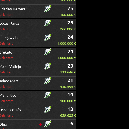
100.000 €
Delantero
25
Cristian Herrera
100.000 €
Delantero
25
Lucas Pérez
266.886 €
Delantero
24
Chimy Ávila
1.000.000 €
Delantero
24
Brekalo
1.000.000 €
Delantero
23
Manu Vallejo
133.646 €
Delantero
21
Jaime Mata
430.595 €
Delantero
19
Manu Rico
100.000 €
Delantero
13
Óscar Cortés
659.625 €
Delantero
6
Ohio