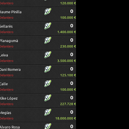
120.000 €
Delantero
0
Jaume Pinilla
100.000 €
Delantero
0
Sellarès
1.400.000 €
Delantero
0
Planagumà
230.000 €
Delantero
0
Leiva
3.500.000 €
Delantero
0
Dani Romera
125.100 €
Delantero
0
Calle
100.000 €
Delantero
0
Kike López
227.728 €
Delantero
0
Megías
18.000.000 €
Delantero
0
Alvaro Rosa