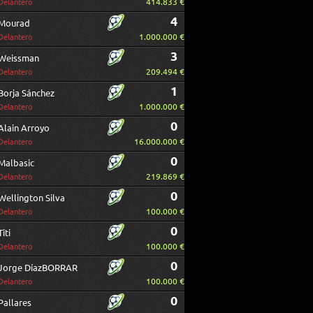
414.833 €
Delantero
4
Mourad
1.000.000 €
Delantero
3
Weissman
209.494 €
Delantero
1
Borja Sánchez
1.000.000 €
Delantero
0
Alain Arroyo
16.000.000 €
Delantero
0
Malbasic
219.869 €
Delantero
0
Wellington Silva
100.000 €
Delantero
0
Titi
100.000 €
Delantero
0
Jorge DíazBORRAR
100.000 €
Delantero
0
Pallares