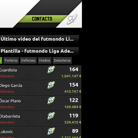
Contacto
Último video del futmondo Liga Adelante
Plantilla - futmondo Liga Adelante
s
Porteros
Defensas
Medios
Delanteros
164
Guardiola
1.041.147 €
Delantero
154
Diego García
410.767 €
Delantero
122
Óscar Plano
169.484 €
Delantero
119
Olabarrieta
539.410 €
Delantero
89
Lukovic
2.322.163 €
Delantero