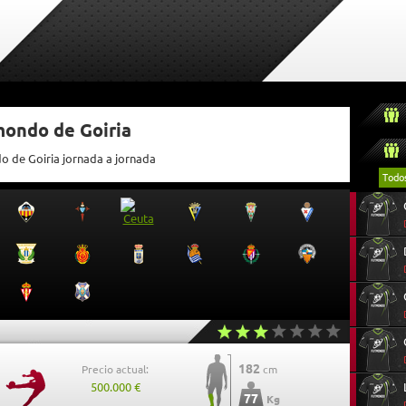
mondo de Goiria
o de Goiria jornada a jornada
Todo
182
Precio actual:
cm
500.000 €
77
Kg