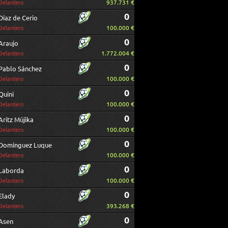
937.731 €
Delantero
0
Díaz de Cerio
100.000 €
Delantero
0
Araujo
1.772.004 €
Delantero
0
Pablo Sánchez
100.000 €
Delantero
0
Quini
100.000 €
Delantero
0
Aritz Mújika
100.000 €
Delantero
0
Dominguez Luque
100.000 €
Delantero
0
Laborda
100.000 €
Delantero
0
Elady
393.268 €
Delantero
0
Asen