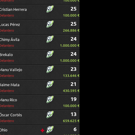
100.000 €
Delantero
25
Cristian Herrera
100.000 €
Delantero
25
Lucas Pérez
266.886 €
Delantero
24
Chimy Ávila
1.000.000 €
Delantero
24
Brekalo
1.000.000 €
Delantero
23
Manu Vallejo
133.646 €
Delantero
21
Jaime Mata
430.595 €
Delantero
19
Manu Rico
100.000 €
Delantero
13
Óscar Cortés
659.625 €
Delantero
6
Ohio