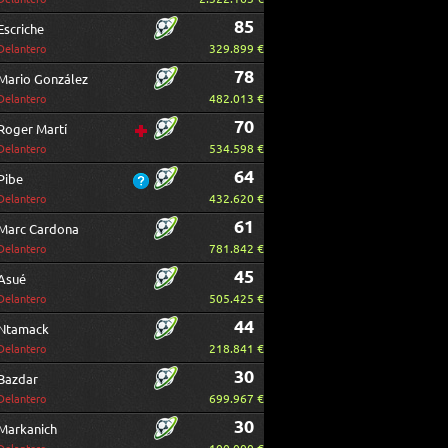
85
Escriche
329.899 €
Delantero
78
Mario González
482.013 €
Delantero
70
Roger Martí
534.598 €
Delantero
64
Pibe
432.620 €
Delantero
61
Marc Cardona
781.842 €
Delantero
45
Asué
505.425 €
Delantero
44
Ntamack
218.841 €
Delantero
30
Bazdar
699.967 €
Delantero
30
Markanich