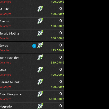
100.000 €
Delantero
0
M. Bilić
100.000 €
Delantero
0
Asensio
100.000 €
Delantero
0
Sergio Molina
100.000 €
Delantero
0
Sekou
123.560 €
Delantero
0
Juan Esnaider
339.098 €
Delantero
0
Mika
100.000 €
Delantero
0
Gerard Muñoz
100.000 €
Delantero
0
Asier Eizaguirre
1.000.000 €
Delantero
0
Negredo