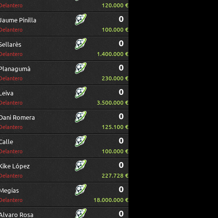
120.000 €
Delantero
0
Jaume Pinilla
100.000 €
Delantero
0
Sellarès
1.400.000 €
Delantero
0
Planagumà
230.000 €
Delantero
0
Leiva
3.500.000 €
Delantero
0
Dani Romera
125.100 €
Delantero
0
Calle
100.000 €
Delantero
0
Kike López
227.728 €
Delantero
0
Megías
18.000.000 €
Delantero
0
Alvaro Rosa