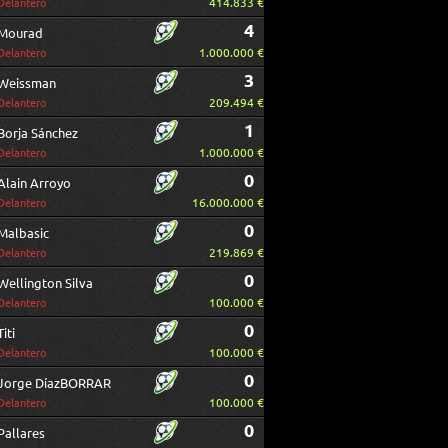
414.833 €
Delantero
4
Mourad
1.000.000 €
Delantero
3
Weissman
209.494 €
Delantero
1
Borja Sánchez
1.000.000 €
Delantero
0
Alain Arroyo
16.000.000 €
Delantero
0
Malbasic
219.869 €
Delantero
0
Wellington Silva
100.000 €
Delantero
0
Titi
100.000 €
Delantero
0
Jorge DíazBORRAR
100.000 €
Delantero
0
Pallares