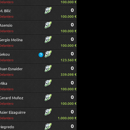
100.000 €
Delantero
0
M. Bilić
100.000 €
Delantero
0
Asensio
100.000 €
Delantero
0
Sergio Molina
100.000 €
Delantero
0
Sekou
123.560 €
Delantero
0
Juan Esnaider
339.098 €
Delantero
0
Mika
100.000 €
Delantero
0
Gerard Muñoz
100.000 €
Delantero
0
Asier Eizaguirre
1.000.000 €
Delantero
0
Negredo