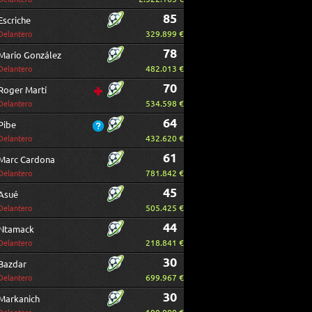
85
Escriche
329.899 €
Delantero
78
Mario González
482.013 €
Delantero
70
Roger Martí
534.598 €
Delantero
64
Pibe
432.620 €
Delantero
61
Marc Cardona
781.842 €
Delantero
45
Asué
505.425 €
Delantero
44
Ntamack
218.841 €
Delantero
30
Bazdar
699.967 €
Delantero
30
Markanich