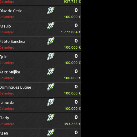
937.731 €
Delantero
0
Díaz de Cerio
100.000 €
Delantero
0
Araujo
1.772.004 €
Delantero
0
Pablo Sánchez
100.000 €
Delantero
0
Quini
100.000 €
Delantero
0
Aritz Mújika
100.000 €
Delantero
0
Dominguez Luque
100.000 €
Delantero
0
Laborda
100.000 €
Delantero
0
Elady
393.268 €
Delantero
0
Asen