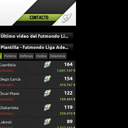
Contacto
Último video del futmondo Liga Adelante
Plantilla - futmondo Liga Adelante
s
Porteros
Defensas
Medios
Delanteros
164
Guardiola
1.041.147 €
Delantero
154
Diego García
410.767 €
Delantero
122
Óscar Plano
169.484 €
Delantero
119
Olabarrieta
539.410 €
Delantero
89
Lukovic
2.322.163 €
Delantero