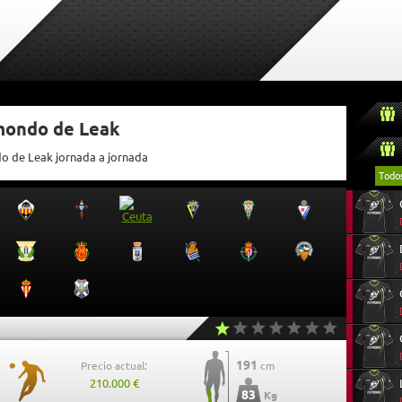
tmondo de Leak
do de Leak jornada a jornada
Todo
191
Precio actual:
cm
210.000 €
83
Kg