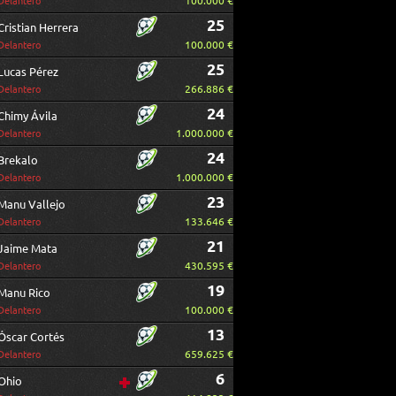
100.000 €
Delantero
25
Cristian Herrera
100.000 €
Delantero
25
Lucas Pérez
266.886 €
Delantero
24
Chimy Ávila
1.000.000 €
Delantero
24
Brekalo
1.000.000 €
Delantero
23
Manu Vallejo
133.646 €
Delantero
21
Jaime Mata
430.595 €
Delantero
19
Manu Rico
100.000 €
Delantero
13
Óscar Cortés
659.625 €
Delantero
6
Ohio