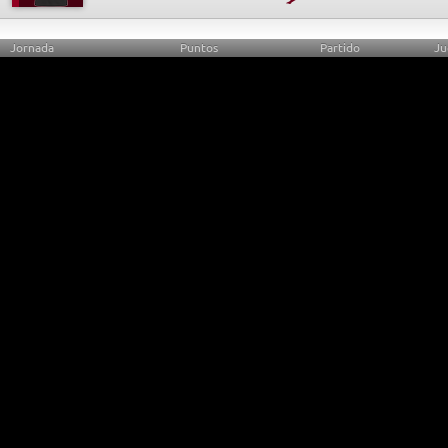
Jornada
Puntos
Partido
Ju