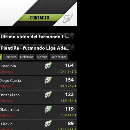
Contacto
Último video del futmondo Liga Adelante
Plantilla - futmondo Liga Adelante
s
Porteros
Defensas
Medios
Delanteros
164
Guardiola
1.041.147 €
Delantero
154
Diego García
410.767 €
Delantero
122
Óscar Plano
169.484 €
Delantero
119
Olabarrieta
539.410 €
Delantero
89
Lukovic
2.322.163 €
Delantero