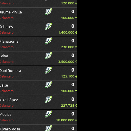
120.000 €
Delantero
0
Jaume Pinilla
100.000 €
Delantero
0
Sellarès
1.400.000 €
Delantero
0
Planagumà
230.000 €
Delantero
0
Leiva
3.500.000 €
Delantero
0
Dani Romera
125.100 €
Delantero
0
Calle
100.000 €
Delantero
0
Kike López
227.728 €
Delantero
0
Megías
18.000.000 €
Delantero
0
Alvaro Rosa