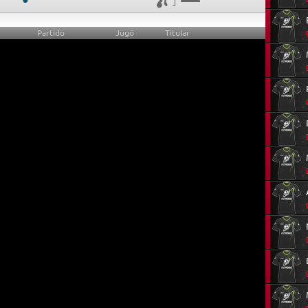
Partido
Jugó
Titular
0