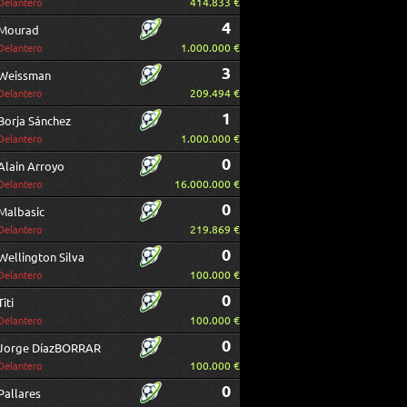
414.833 €
Delantero
4
Mourad
1.000.000 €
Delantero
3
Weissman
209.494 €
Delantero
1
Borja Sánchez
1.000.000 €
Delantero
0
Alain Arroyo
16.000.000 €
Delantero
0
Malbasic
219.869 €
Delantero
0
Wellington Silva
100.000 €
Delantero
0
Titi
100.000 €
Delantero
0
Jorge DíazBORRAR
100.000 €
Delantero
0
Pallares