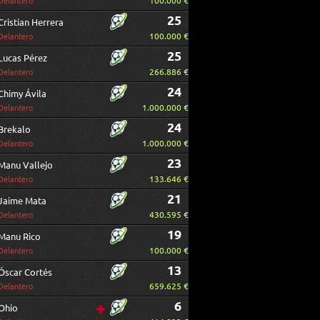
100.000 €
Delantero
25
Cristian Herrera
100.000 €
Delantero
25
Lucas Pérez
266.886 €
Delantero
24
Chimy Ávila
1.000.000 €
Delantero
24
Brekalo
1.000.000 €
Delantero
23
Manu Vallejo
133.646 €
Delantero
21
Jaime Mata
430.595 €
Delantero
19
Manu Rico
100.000 €
Delantero
13
Óscar Cortés
659.625 €
Delantero
6
Ohio