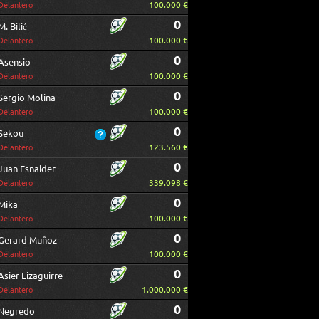
100.000 €
Delantero
0
M. Bilić
100.000 €
Delantero
0
Asensio
100.000 €
Delantero
0
Sergio Molina
100.000 €
Delantero
0
Sekou
123.560 €
Delantero
0
Juan Esnaider
339.098 €
Delantero
0
Mika
100.000 €
Delantero
0
Gerard Muñoz
100.000 €
Delantero
0
Asier Eizaguirre
1.000.000 €
Delantero
0
Negredo