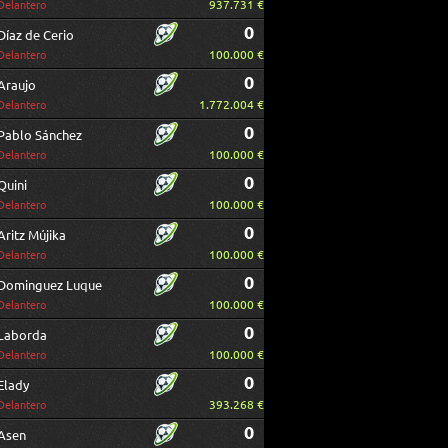
937.731 €
Delantero
0
Díaz de Cerio
100.000 €
Delantero
0
Araujo
1.772.004 €
Delantero
0
Pablo Sánchez
100.000 €
Delantero
0
Quini
100.000 €
Delantero
0
Aritz Mújika
100.000 €
Delantero
0
Dominguez Luque
100.000 €
Delantero
0
Laborda
100.000 €
Delantero
0
Elady
393.268 €
Delantero
0
Asen