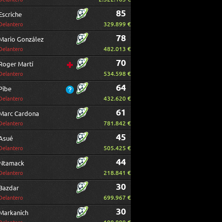
85
Escriche
329.899 €
Delantero
78
Mario González
482.013 €
Delantero
70
Roger Martí
534.598 €
Delantero
64
Pibe
432.620 €
Delantero
61
Marc Cardona
781.842 €
Delantero
45
Asué
505.425 €
Delantero
44
Ntamack
218.841 €
Delantero
30
Bazdar
699.967 €
Delantero
30
Markanich