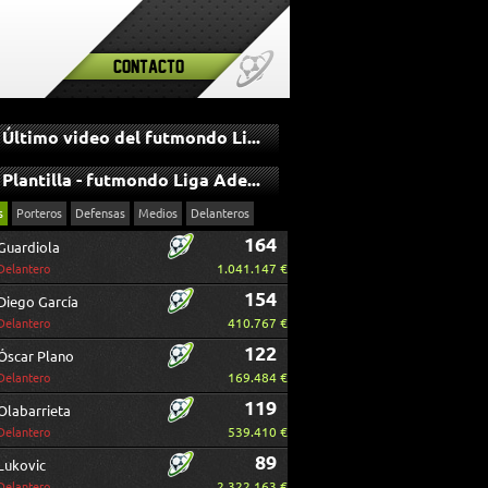
Contacto
Último video del futmondo Liga Adelante
Plantilla - futmondo Liga Adelante
s
Porteros
Defensas
Medios
Delanteros
164
Guardiola
1.041.147 €
Delantero
154
Diego García
410.767 €
Delantero
122
Óscar Plano
169.484 €
Delantero
119
Olabarrieta
539.410 €
Delantero
89
Lukovic
2.322.163 €
Delantero