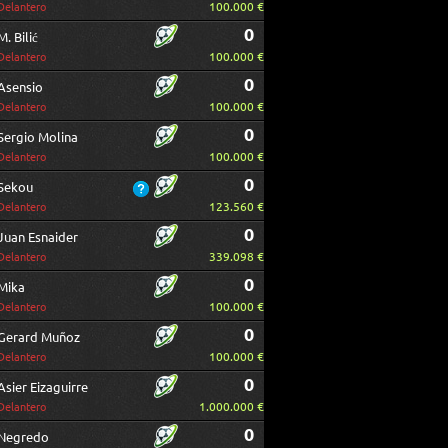
100.000 €
Delantero
0
M. Bilić
100.000 €
Delantero
0
Asensio
100.000 €
Delantero
0
Sergio Molina
100.000 €
Delantero
0
Sekou
123.560 €
Delantero
0
Juan Esnaider
339.098 €
Delantero
0
Mika
100.000 €
Delantero
0
Gerard Muñoz
100.000 €
Delantero
0
Asier Eizaguirre
1.000.000 €
Delantero
0
Negredo