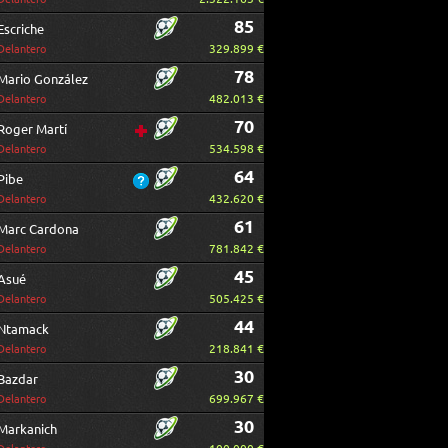
85
Escriche
329.899 €
Delantero
78
Mario González
482.013 €
Delantero
70
Roger Martí
534.598 €
Delantero
64
Pibe
432.620 €
Delantero
61
Marc Cardona
781.842 €
Delantero
45
Asué
505.425 €
Delantero
44
Ntamack
218.841 €
Delantero
30
Bazdar
699.967 €
Delantero
30
Markanich