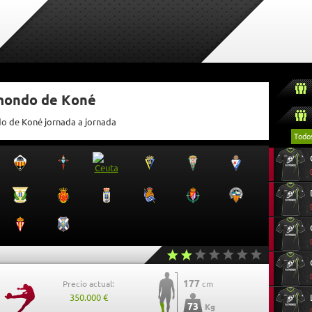
tmondo de Koné
do de Koné jornada a jornada
Todo
177
Precio actual:
cm
350.000 €
73
Kg