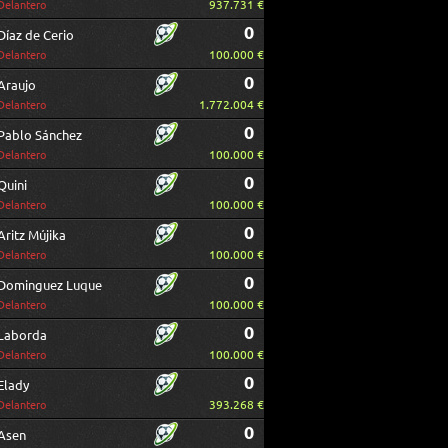
937.731 €
Delantero
0
Díaz de Cerio
100.000 €
Delantero
0
Araujo
1.772.004 €
Delantero
0
Pablo Sánchez
100.000 €
Delantero
0
Quini
100.000 €
Delantero
0
Aritz Mújika
100.000 €
Delantero
0
Dominguez Luque
100.000 €
Delantero
0
Laborda
100.000 €
Delantero
0
Elady
393.268 €
Delantero
0
Asen