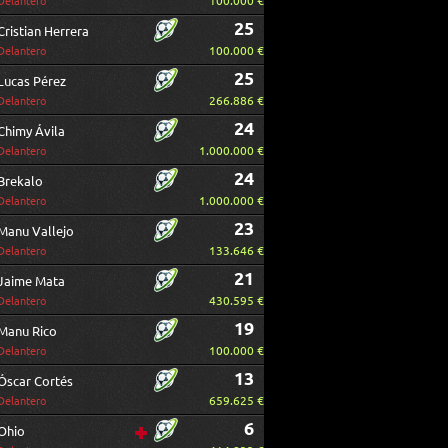
100.000 €
Delantero
25
Cristian Herrera
100.000 €
Delantero
25
Lucas Pérez
266.886 €
Delantero
24
Chimy Ávila
1.000.000 €
Delantero
24
Brekalo
1.000.000 €
Delantero
23
Manu Vallejo
133.646 €
Delantero
21
Jaime Mata
430.595 €
Delantero
19
Manu Rico
100.000 €
Delantero
13
Óscar Cortés
659.625 €
Delantero
6
Ohio