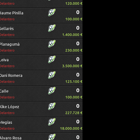
120.000 €
Delantero
0
Jaume Pinilla
100.000 €
Delantero
0
Sellarès
1.400.000 €
Delantero
0
Planagumà
230.000 €
Delantero
0
Leiva
3.500.000 €
Delantero
0
Dani Romera
125.100 €
Delantero
0
Calle
100.000 €
Delantero
0
Kike López
227.728 €
Delantero
0
Megías
18.000.000 €
Delantero
0
Alvaro Rosa