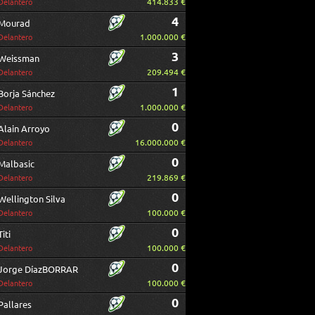
414.833 €
Delantero
4
Mourad
1.000.000 €
Delantero
3
Weissman
209.494 €
Delantero
1
Borja Sánchez
1.000.000 €
Delantero
0
Alain Arroyo
16.000.000 €
Delantero
0
Malbasic
219.869 €
Delantero
0
Wellington Silva
100.000 €
Delantero
0
Titi
100.000 €
Delantero
0
Jorge DíazBORRAR
100.000 €
Delantero
0
Pallares