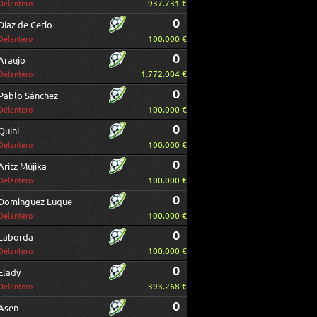
937.731 €
Delantero
0
Díaz de Cerio
100.000 €
Delantero
0
Araujo
1.772.004 €
Delantero
0
Pablo Sánchez
100.000 €
Delantero
0
Quini
100.000 €
Delantero
0
Aritz Mújika
100.000 €
Delantero
0
Dominguez Luque
100.000 €
Delantero
0
Laborda
100.000 €
Delantero
0
Elady
393.268 €
Delantero
0
Asen