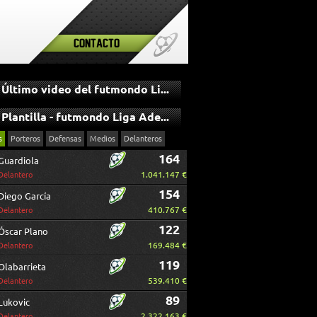
Contacto
Último video del futmondo Liga Adelante
Plantilla - futmondo Liga Adelante
s
Porteros
Defensas
Medios
Delanteros
164
Guardiola
1.041.147 €
Delantero
154
Diego García
410.767 €
Delantero
122
Óscar Plano
169.484 €
Delantero
119
Olabarrieta
539.410 €
Delantero
89
Lukovic
2.322.163 €
Delantero