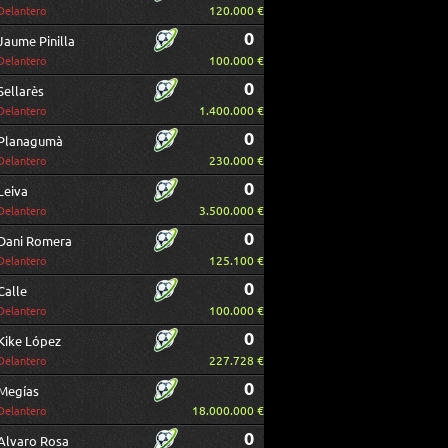
120.000 €
Delantero
0
Jaume Pinilla
100.000 €
Delantero
0
Sellarès
1.400.000 €
Delantero
0
Planagumà
230.000 €
Delantero
0
Leiva
3.500.000 €
Delantero
0
Dani Romera
125.100 €
Delantero
0
Calle
100.000 €
Delantero
0
Kike López
227.728 €
Delantero
0
Megías
18.000.000 €
Delantero
0
Alvaro Rosa