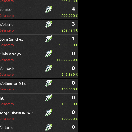
414.833 €
Delantero
4
Mourad
1.000.000 €
Delantero
3
Weissman
209.494 €
Delantero
1
Borja Sánchez
1.000.000 €
Delantero
0
Alain Arroyo
16.000.000 €
Delantero
0
Malbasic
219.869 €
Delantero
0
Wellington Silva
100.000 €
Delantero
0
Titi
100.000 €
Delantero
0
Jorge DíazBORRAR
100.000 €
Delantero
0
Pallares