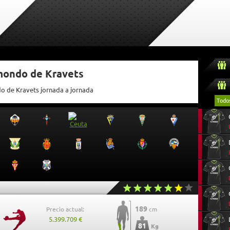
tmondo de Kravets
do de Kravets jornada a jornada
Todo
189
Precio actual:
cm
5.399.709 €
81
Kg