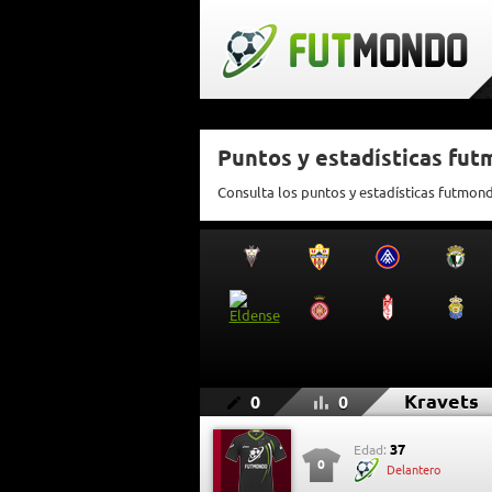
Puntos y estadísticas fu
Consulta los puntos y estadísticas futmon
Kravets
0
0
37
Edad:
0
Delantero