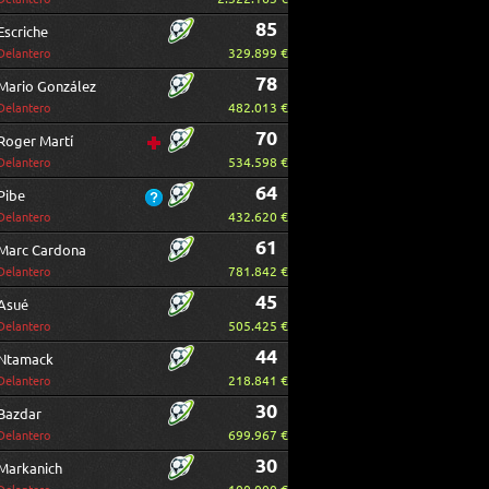
85
Escriche
329.899 €
Delantero
78
Mario González
482.013 €
Delantero
70
Roger Martí
534.598 €
Delantero
64
Pibe
432.620 €
Delantero
61
Marc Cardona
781.842 €
Delantero
45
Asué
505.425 €
Delantero
44
Ntamack
218.841 €
Delantero
30
Bazdar
699.967 €
Delantero
30
Markanich