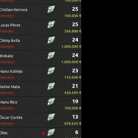
100.000 €
Delantero
25
Cristian Herrera
100.000 €
Delantero
25
Lucas Pérez
266.886 €
Delantero
24
Chimy Ávila
1.000.000 €
Delantero
24
Brekalo
1.000.000 €
Delantero
23
Manu Vallejo
133.646 €
Delantero
21
Jaime Mata
430.595 €
Delantero
19
Manu Rico
100.000 €
Delantero
13
Óscar Cortés
659.625 €
Delantero
6
Ohio