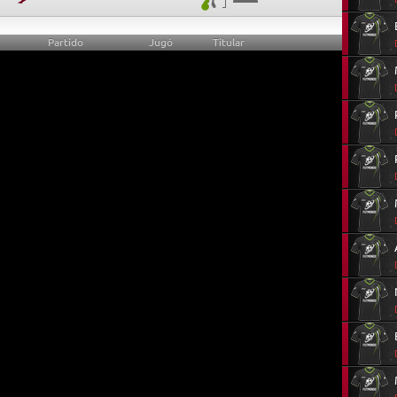
Partido
Jugó
Titular
0