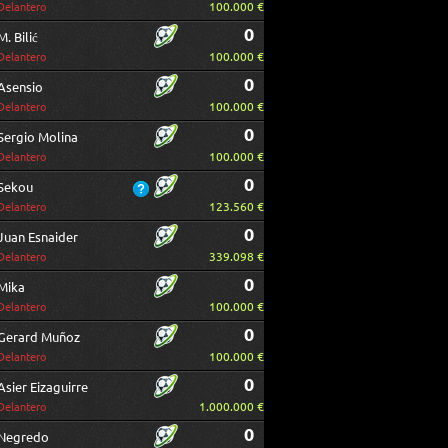
100.000 €
Delantero
0
M. Bilić
100.000 €
Delantero
0
Asensio
100.000 €
Delantero
0
Sergio Molina
100.000 €
Delantero
0
Sekou
123.560 €
Delantero
0
Juan Esnaider
339.098 €
Delantero
0
Mika
100.000 €
Delantero
0
Gerard Muñoz
100.000 €
Delantero
0
Asier Eizaguirre
1.000.000 €
Delantero
0
Negredo