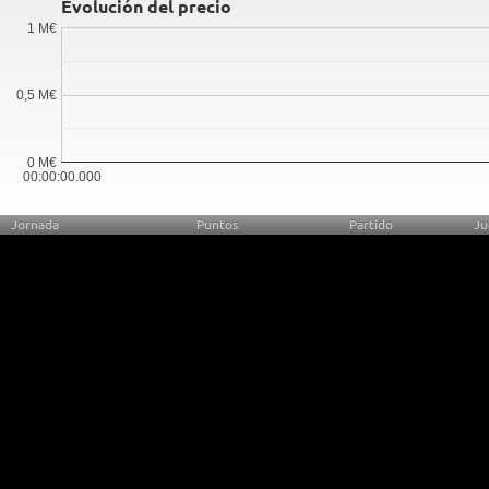
Evolución del precio
1 M€
0,5 M€
0 M€
00:00:00.000
Jornada
Puntos
Partido
Ju