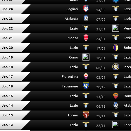
21/02
Jor. 24
Cagliari
Lazi
14/02
Jor. 23
Atalanta
Lazi
07/02
Jor. 22
Lazio
Ven
31/01
Jor. 21
Monza
Lazi
24/01
Jor. 20
Lazio
Bol
17/01
Jor. 19
Como
Lazi
10/01
Jor. 18
Lazio
Inte
06/01
Jor. 17
Fiorentina
Lazi
03/01
Jor. 16
Frosinone
Lazi
20/12
Jor. 15
Lazio
Rom
13/12
Jor. 14
Lazio
Atal
06/12
Jor. 13
Torino
Lazi
29/11
Jor. 12
Lazio
Lec
22/11