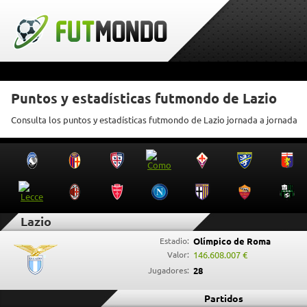
Puntos y estadísticas futmondo de Lazio
Consulta los puntos y estadísticas futmondo de Lazio jornada a jornada
Lazio
Estadio:
Olímpico de Roma
Valor:
146.608.007 €
Jugadores:
28
Partidos