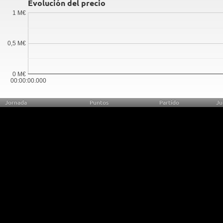
Evolución del precio
1 M€
0,5 M€
0 M€
00:00:00.000
Jornada
Puntos
Partido
Ju