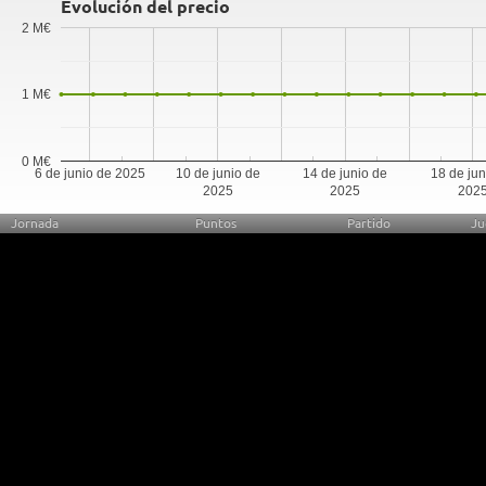
Evolución del precio
2 M€
1 M€
0 M€
6 de junio de 2025
10 de junio de
14 de junio de
18 de jun
2025
2025
202
Jornada
Puntos
Partido
Ju