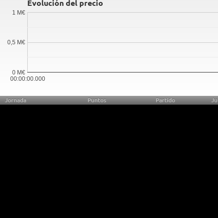
Evolución del precio
1 M€
0,5 M€
0 M€
00:00:00.000
Jornada
Puntos
Partido
Ju