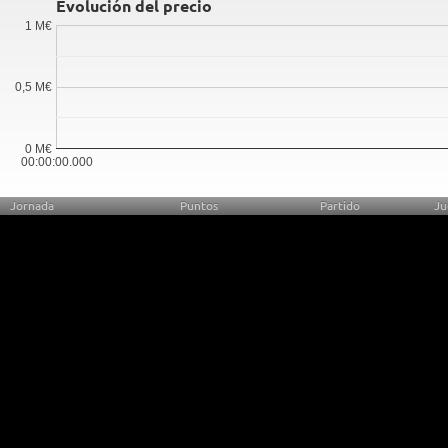
Evolución del precio
1 M€
0,5 M€
0 M€
00:00:00.000
Jornada
Puntos
Partido
Ju