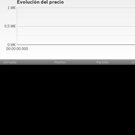
Evolución del precio
1 M€
0,5 M€
0 M€
00:00:00.000
Jornada
Puntos
Partido
Ju