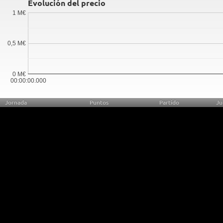
Evolución del precio
1 M€
0,5 M€
0 M€
00:00:00.000
Jornada
Puntos
Partido
Ju