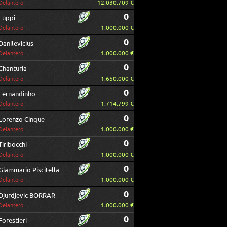
12.030.709 €
Delantero
0
Luppi
1.000.000 €
Delantero
0
Danilevicius
1.000.000 €
Delantero
0
Chanturia
1.650.000 €
Delantero
0
Fernandinho
1.714.799 €
Delantero
0
Lorenzo Cinque
1.000.000 €
Delantero
0
Tiribocchi
1.000.000 €
Delantero
0
Giammario Piscitella
1.000.000 €
Delantero
0
Djurdjevic BORRAR
1.000.000 €
Delantero
0
Forestieri