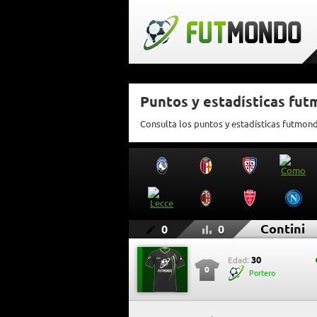
Puntos y estadísticas fut
Consulta los puntos y estadísticas futmond
Contini
0
0
30
Edad:
0
Portero