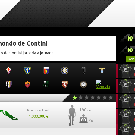
mondo de Contini
o de Contini jornada a jornada
Todo
190
Precio actual:
cm
1.000.000 €
80
Kg