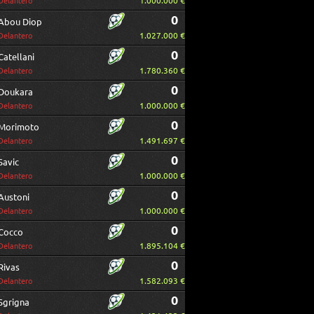
1.000.000 €
Delantero
0
Abou Diop
1.027.000 €
Delantero
0
Catellani
1.780.360 €
Delantero
0
Doukara
1.000.000 €
Delantero
0
Morimoto
1.491.697 €
Delantero
0
Savic
1.000.000 €
Delantero
0
Austoni
1.000.000 €
Delantero
0
Cocco
1.895.104 €
Delantero
0
Rivas
1.582.093 €
Delantero
0
Sgrigna