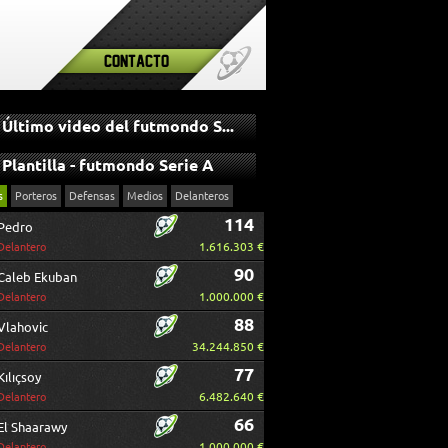
Contacto
Último video del futmondo Serie A
Plantilla - futmondo Serie A
s
Porteros
Defensas
Medios
Delanteros
114
Pedro
1.616.303 €
Delantero
90
Caleb Ekuban
1.000.000 €
Delantero
88
Vlahovic
34.244.850 €
Delantero
77
Kılıçsoy
6.482.640 €
Delantero
66
El Shaarawy
1.000.000 €
Delantero