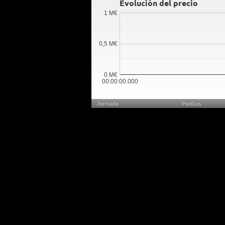
Evolución del precio
1 M€
0,5 M€
0 M€
00:00:00.000
Jornada
Puntos