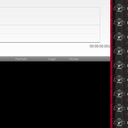
0
00:00:00.001
Partido
Jugó
Titular