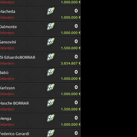
1.000.000 €
Delantero
0
Macheda
1.000.000 €
Delantero
0
Dalmonte
1.000.000 €
Delantero
0
Sansovini
1.500.000 €
Delantero
0
Zé EduardoBORRAR
3.854.807 €
Delantero
0
Babù
1.000.000 €
Delantero
0
Karlsson
1.000.000 €
Delantero
0
Hauche BORRAR
1.500.000 €
Delantero
0
Menga
1.000.000 €
Delantero
0
Federico Gerardi