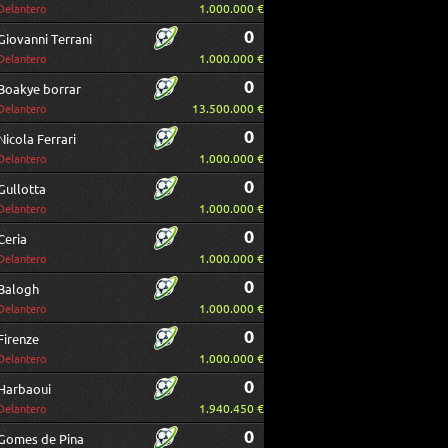
1.000.000 €
Delantero
0
Giovanni Terrani
1.000.000 €
Delantero
0
Boakye borrar
13.500.000 €
Delantero
0
Nicola Ferrari
1.000.000 €
Delantero
0
Gullotta
1.000.000 €
Delantero
0
Ceria
1.000.000 €
Delantero
0
Balogh
1.000.000 €
Delantero
0
Firenze
1.000.000 €
Delantero
0
Harbaoui
1.940.450 €
Delantero
0
Gomes de Pina