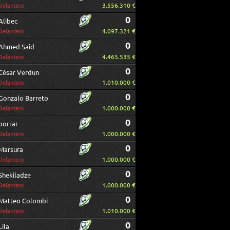
3.556.310 €
Delantero
0
Alibec
4.097.321 €
Delantero
0
Ahmed Said
4.465.535 €
Delantero
0
César Verdun
1.010.000 €
Delantero
0
Gonzalo Barreto
1.000.000 €
Delantero
0
borrar
1.000.000 €
Delantero
0
Marsura
1.000.000 €
Delantero
0
Shekiladze
1.000.000 €
Delantero
0
Matteo Colombi
1.010.000 €
Delantero
0
Lila