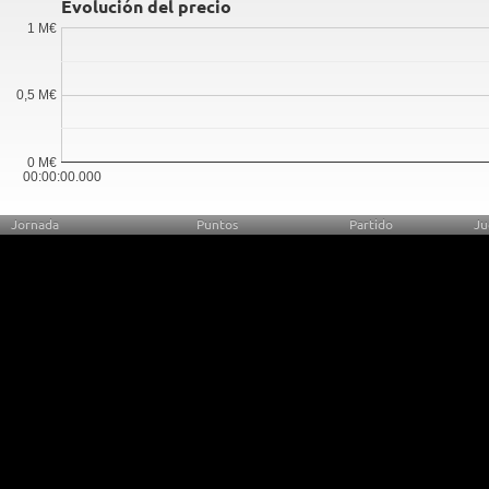
Evolución del precio
1 M€
0,5 M€
0 M€
00:00:00.000
Jornada
Puntos
Partido
Ju