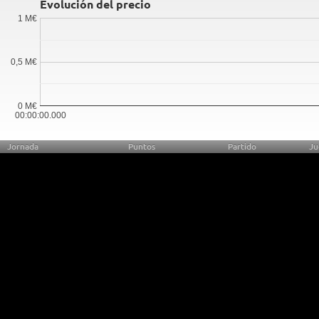
Evolución del precio
1 M€
0,5 M€
0 M€
00:00:00.000
Jornada
Puntos
Partido
Ju