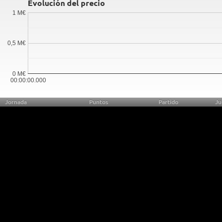
Evolución del precio
1 M€
0,5 M€
0 M€
00:00:00.000
Jornada
Puntos
Partido
Ju