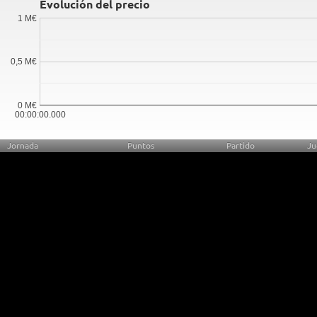
Evolución del precio
1 M€
0,5 M€
0 M€
00:00:00.000
Jornada
Puntos
Partido
Ju