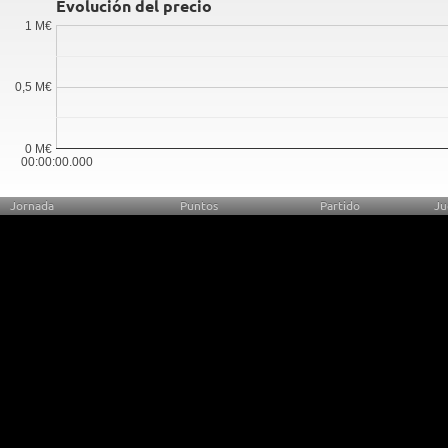
Evolución del precio
1 M€
0,5 M€
0 M€
00:00:00.000
Jornada
Puntos
Partido
Ju