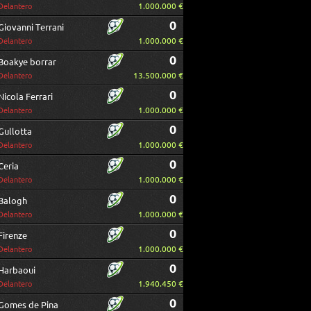
1.000.000 €
Delantero
0
Giovanni Terrani
1.000.000 €
Delantero
0
Boakye borrar
13.500.000 €
Delantero
0
Nicola Ferrari
1.000.000 €
Delantero
0
Gullotta
1.000.000 €
Delantero
0
Ceria
1.000.000 €
Delantero
0
Balogh
1.000.000 €
Delantero
0
Firenze
1.000.000 €
Delantero
0
Harbaoui
1.940.450 €
Delantero
0
Gomes de Pina