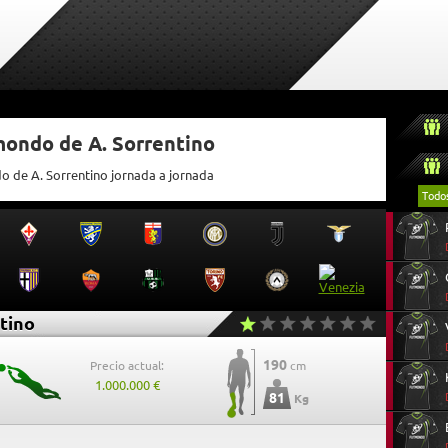
mondo de A. Sorrentino
o de A. Sorrentino jornada a jornada
Todo
tino
190
Precio actual:
cm
1.000.000 €
81
Kg