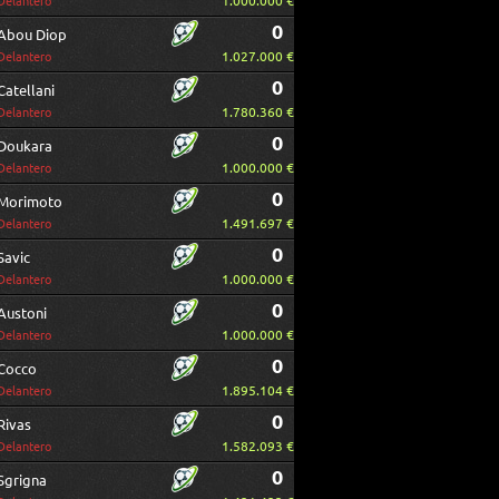
1.000.000 €
Delantero
0
Abou Diop
1.027.000 €
Delantero
0
Catellani
1.780.360 €
Delantero
0
Doukara
1.000.000 €
Delantero
0
Morimoto
1.491.697 €
Delantero
0
Savic
1.000.000 €
Delantero
0
Austoni
1.000.000 €
Delantero
0
Cocco
1.895.104 €
Delantero
0
Rivas
1.582.093 €
Delantero
0
Sgrigna