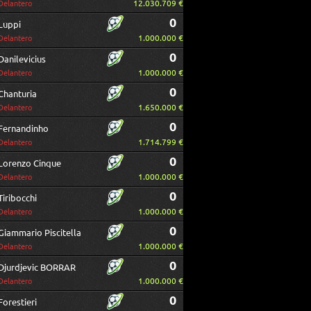
12.030.709 €
Delantero
0
Luppi
1.000.000 €
Delantero
0
Danilevicius
1.000.000 €
Delantero
0
Chanturia
1.650.000 €
Delantero
0
Fernandinho
1.714.799 €
Delantero
0
Lorenzo Cinque
1.000.000 €
Delantero
0
Tiribocchi
1.000.000 €
Delantero
0
Giammario Piscitella
1.000.000 €
Delantero
0
Djurdjevic BORRAR
1.000.000 €
Delantero
0
Forestieri