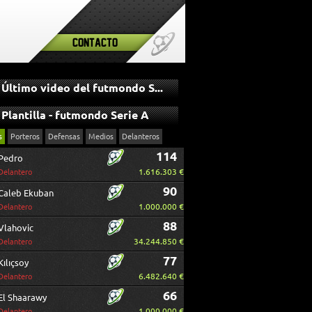
Contacto
Último video del futmondo Serie A
Plantilla - futmondo Serie A
s
Porteros
Defensas
Medios
Delanteros
114
Pedro
1.616.303 €
Delantero
90
Caleb Ekuban
1.000.000 €
Delantero
88
Vlahovic
34.244.850 €
Delantero
77
Kılıçsoy
6.482.640 €
Delantero
66
El Shaarawy
1.000.000 €
Delantero