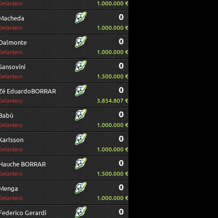
1.000.000 €
Delantero
0
Macheda
1.000.000 €
Delantero
0
Dalmonte
1.000.000 €
Delantero
0
Sansovini
1.500.000 €
Delantero
0
Zé EduardoBORRAR
3.854.807 €
Delantero
0
Babù
1.000.000 €
Delantero
0
Karlsson
1.000.000 €
Delantero
0
Hauche BORRAR
1.500.000 €
Delantero
0
Menga
1.000.000 €
Delantero
0
Federico Gerardi