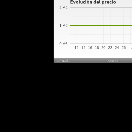
Evolución del precio
2 M€
1 M€
0 M€
12
14
16
18
20
22
24
26
Jornada
Puntos