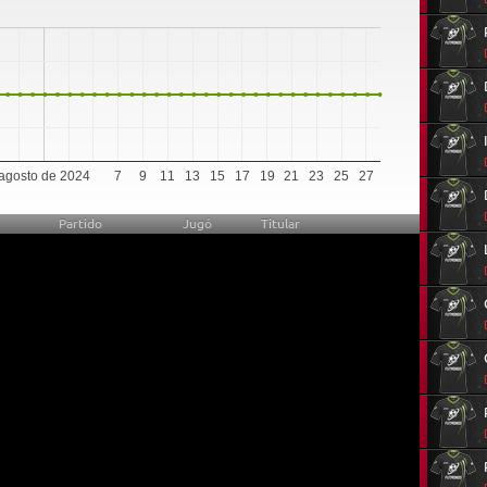
agosto de 2024
7
9
11
13
15
17
19
21
23
25
27
Partido
Jugó
Titular