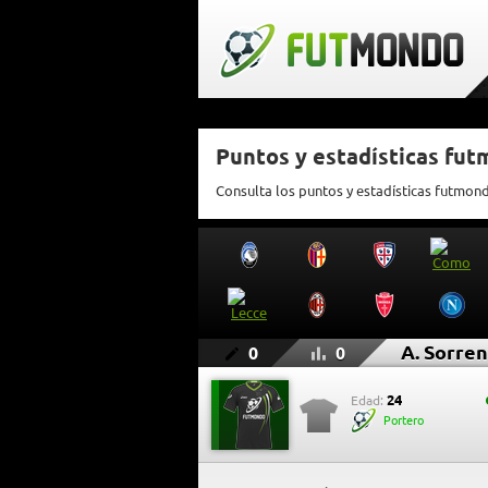
Puntos y estadísticas fut
Consulta los puntos y estadísticas futmond
A. Sorren
0
0
24
Edad:
Portero