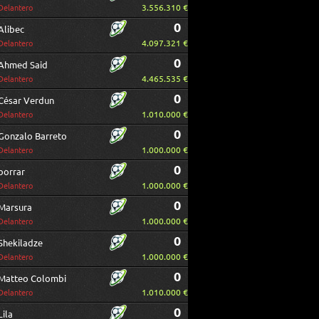
3.556.310 €
Delantero
0
Alibec
4.097.321 €
Delantero
0
Ahmed Said
4.465.535 €
Delantero
0
César Verdun
1.010.000 €
Delantero
0
Gonzalo Barreto
1.000.000 €
Delantero
0
borrar
1.000.000 €
Delantero
0
Marsura
1.000.000 €
Delantero
0
Shekiladze
1.000.000 €
Delantero
0
Matteo Colombi
1.010.000 €
Delantero
0
Lila