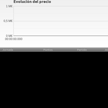
Evolución del precio
1 M€
0,5 M€
0 M€
00:00:00.000
Jornada
Puntos
Partido
Ju