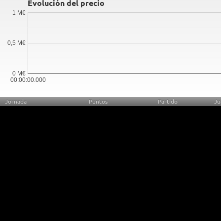
Evolución del precio
1 M€
0,5 M€
0 M€
00:00:00.000
Jornada
Puntos
Partido
Ju