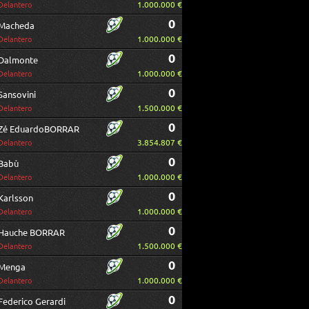
1.000.000 €
Delantero
0
Macheda
1.000.000 €
Delantero
0
Dalmonte
1.000.000 €
Delantero
0
Sansovini
1.500.000 €
Delantero
0
Zé EduardoBORRAR
3.854.807 €
Delantero
0
Babù
1.000.000 €
Delantero
0
Karlsson
1.000.000 €
Delantero
0
Hauche BORRAR
1.500.000 €
Delantero
0
Menga
1.000.000 €
Delantero
0
Federico Gerardi