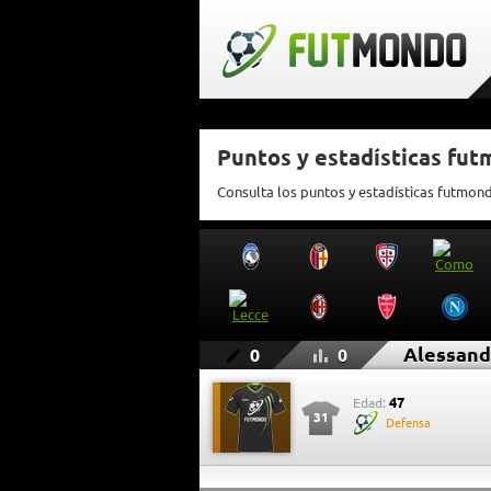
Puntos y estadísticas fu
Consulta los puntos y estadísticas futmon
Alessand
0
0
47
Edad:
31
Defensa