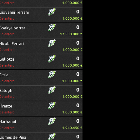
1.000.000 €
Delantero
0
Giovanni Terrani
1.000.000 €
Delantero
0
Boakye borrar
13.500.000 €
Delantero
0
Nicola Ferrari
1.000.000 €
Delantero
0
Gullotta
1.000.000 €
Delantero
0
Ceria
1.000.000 €
Delantero
0
Balogh
1.000.000 €
Delantero
0
Firenze
1.000.000 €
Delantero
0
Harbaoui
1.940.450 €
Delantero
0
Gomes de Pina