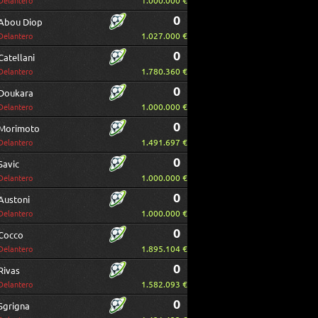
1.000.000 €
Delantero
0
Abou Diop
1.027.000 €
Delantero
0
Catellani
1.780.360 €
Delantero
0
Doukara
1.000.000 €
Delantero
0
Morimoto
1.491.697 €
Delantero
0
Savic
1.000.000 €
Delantero
0
Austoni
1.000.000 €
Delantero
0
Cocco
1.895.104 €
Delantero
0
Rivas
1.582.093 €
Delantero
0
Sgrigna