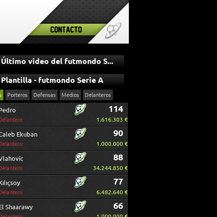
Contacto
Último video del futmondo Serie A
Plantilla - futmondo Serie A
s
Porteros
Defensas
Medios
Delanteros
114
Pedro
1.616.303 €
Delantero
90
Caleb Ekuban
1.000.000 €
Delantero
88
Vlahovic
34.244.850 €
Delantero
77
Kılıçsoy
6.482.640 €
Delantero
66
El Shaarawy
1.000.000 €
Delantero