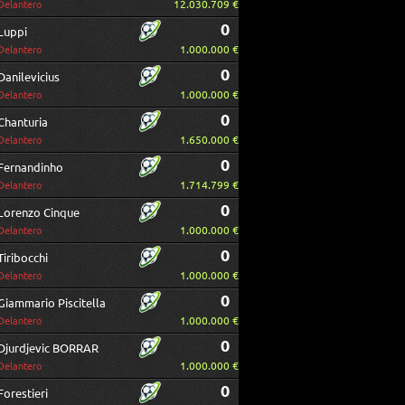
12.030.709 €
Delantero
0
Luppi
1.000.000 €
Delantero
0
Danilevicius
1.000.000 €
Delantero
0
Chanturia
1.650.000 €
Delantero
0
Fernandinho
1.714.799 €
Delantero
0
Lorenzo Cinque
1.000.000 €
Delantero
0
Tiribocchi
1.000.000 €
Delantero
0
Giammario Piscitella
1.000.000 €
Delantero
0
Djurdjevic BORRAR
1.000.000 €
Delantero
0
Forestieri