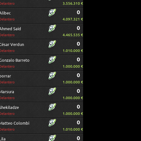
3.556.310 €
Delantero
0
Alibec
4.097.321 €
Delantero
0
Ahmed Said
4.465.535 €
Delantero
0
César Verdun
1.010.000 €
Delantero
0
Gonzalo Barreto
1.000.000 €
Delantero
0
borrar
1.000.000 €
Delantero
0
Marsura
1.000.000 €
Delantero
0
Shekiladze
1.000.000 €
Delantero
0
Matteo Colombi
1.010.000 €
Delantero
0
Lila