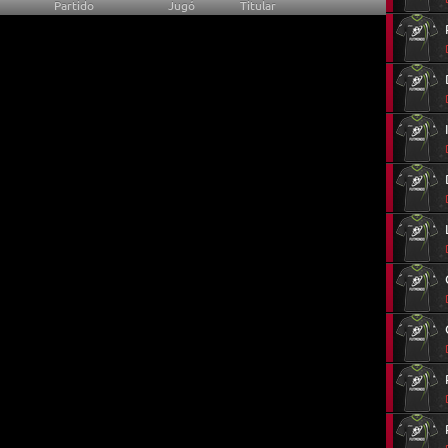
Partido
Jugó
Titular
31