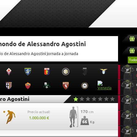
tmondo de Alessandro Agostini
do de Alessandro Agostini jornada a jornada
Todo
ro Agostini
170
Precio actual:
cm
1.000.000 €
66
Kg