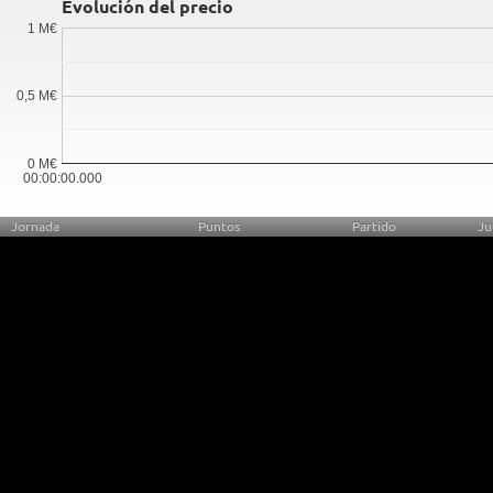
Evolución del precio
1 M€
0,5 M€
0 M€
00:00:00.000
Jornada
Puntos
Partido
Ju