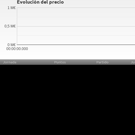
Evolución del precio
1 M€
0,5 M€
0 M€
00:00:00.000
Jornada
Puntos
Partido
Ju