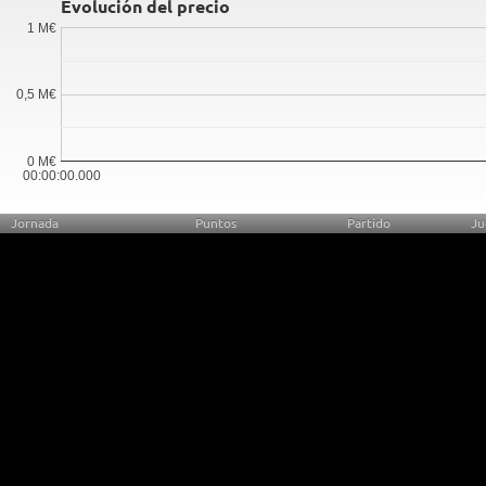
Evolución del precio
1 M€
0,5 M€
0 M€
00:00:00.000
Jornada
Puntos
Partido
Ju