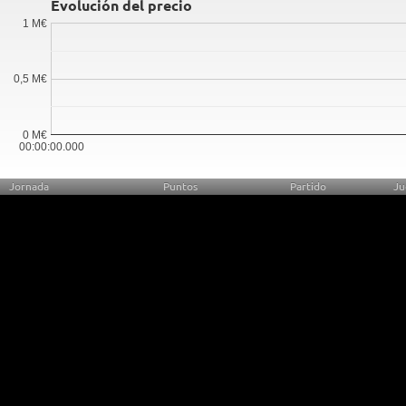
Evolución del precio
1 M€
0,5 M€
0 M€
00:00:00.000
Jornada
Puntos
Partido
Ju