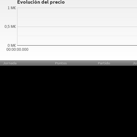
Evolución del precio
1 M€
0,5 M€
0 M€
00:00:00.000
Jornada
Puntos
Partido
Ju