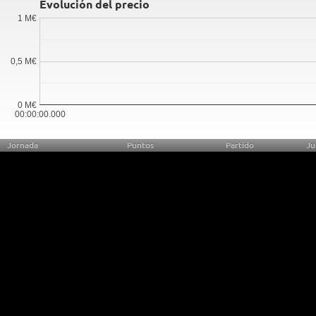
Evolución del precio
1 M€
0,5 M€
0 M€
00:00:00.000
Jornada
Puntos
Partido
Ju