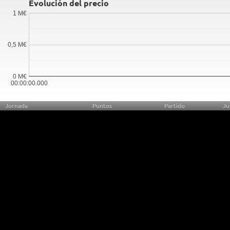
Evolución del precio
1 M€
0,5 M€
0 M€
00:00:00.000
Jornada
Puntos
Partido
Ju