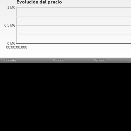
Evolución del precio
1 M€
0,5 M€
0 M€
00:00:00.000
Jornada
Puntos
Partido
Ju